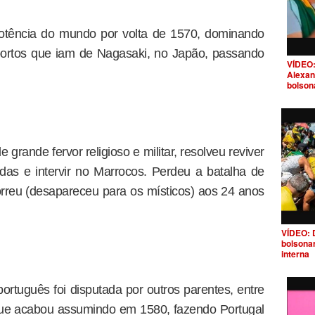
potência do mundo por volta de 1570, dominando
portos que iam de Nagasaki, no Japão, passando
VÍDEO:
Alexan
bolson
grande fervor religioso e militar, resolveu reviver
das e intervir no Marrocos. Perdeu a batalha de
rreu (desapareceu para os místicos) aos 24 anos
VÍDEO: 
bolsona
interna
ortuguês foi disputada por outros parentes, entre
 que acabou assumindo em 1580, fazendo Portugal