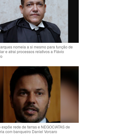
arques nomeia a si mesmo para função de
liar e atrai processos relativos a Flávio
ro
o expõe rede de farras e NEGOCIATAS de
ria com banqueiro Daniel Vorcaro