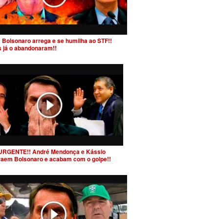
 Bolsonaro arrega e se humilha ao STF!!
s já o abandonaram!!
URGENTE!! André Mendonça e Kássio
raem Bolsonaro e acabam com o golpe!!