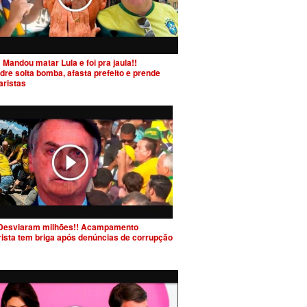
 Mandou matar Lula e foi pra jaula!!
dre solta bomba, afasta prefeito e prende
aristas
Desviaram milhões!! Acampamento
rista tem briga após denúncias de corrupção