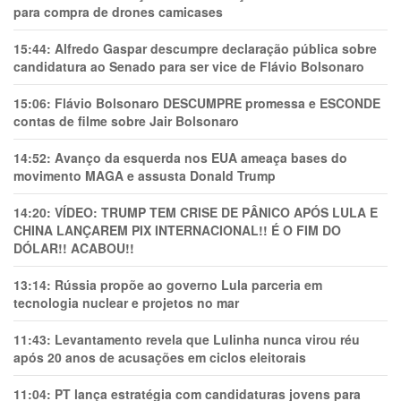
para compra de drones camicases
15:44:
Alfredo Gaspar descumpre declaração pública sobre
candidatura ao Senado para ser vice de Flávio Bolsonaro
15:06:
Flávio Bolsonaro DESCUMPRE promessa e ESCONDE
contas de filme sobre Jair Bolsonaro
14:52:
Avanço da esquerda nos EUA ameaça bases do
movimento MAGA e assusta Donald Trump
14:20:
VÍDEO: TRUMP TEM CRlSE DE PÂNlCO APÓS LULA E
CHINA LANÇAREM PIX INTERNACIONAL!! É O FIM DO
DÓLAR!! ACABOU!!
13:14:
Rússia propõe ao governo Lula parceria em
tecnologia nuclear e projetos no mar
11:43:
Levantamento revela que Lulinha nunca virou réu
após 20 anos de acusações em ciclos eleitorais
11:04:
PT lança estratégia com candidaturas jovens para