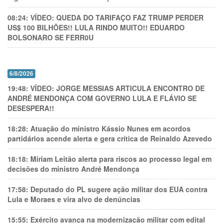
08:24:
VÍDEO: QUEDA DO TARIFAÇO FAZ TRUMP PERDER
US$ 100 BILHÕES!! LULA RINDO MUITO!! EDUARDO
BOLSONARO SE FERR0U
6/8/2026
19:48:
VÍDEO: JORGE MESSIAS ARTICULA ENCONTRO DE
ANDRÉ MENDONÇA COM GOVERNO LULA E FLÁVIO SE
DESESPERA!!
18:28:
Atuação do ministro Kássio Nunes em acordos
partidários acende alerta e gera crítica de Reinaldo Azevedo
18:18:
Míriam Leitão alerta para riscos ao processo legal em
decisões do ministro André Mendonça
17:58:
Deputado do PL sugere ação militar dos EUA contra
Lula e Moraes e vira alvo de denúncias
15:55:
Exército avança na modernização militar com edital