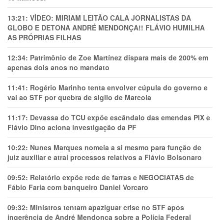
13:21:
VÍDEO: MIRIAM LEITÃO CALA JORNALISTAS DA
GLOBO E DETONA ANDRÉ MENDONÇA!! FLÁVIO HUMILHA
AS PRÓPRIAS FILHAS
12:34:
Patrimônio de Zoe Martínez dispara mais de 200% em
apenas dois anos no mandato
11:41:
Rogério Marinho tenta envolver cúpula do governo e
vai ao STF por quebra de sigilo de Marcola
11:17:
Devassa do TCU expõe escândalo das emendas PIX e
Flávio Dino aciona investigação da PF
10:22:
Nunes Marques nomeia a si mesmo para função de
juiz auxiliar e atrai processos relativos a Flávio Bolsonaro
09:52:
Relatório expõe rede de farras e NEGOCIATAS de
Fábio Faria com banqueiro Daniel Vorcaro
09:32:
Ministros tentam apaziguar crise no STF apos
ingerência de André Mendonça sobre a Polícia Federal