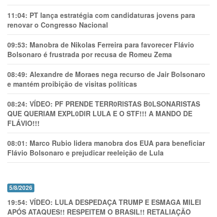
11:04:
PT lança estratégia com candidaturas jovens para
renovar o Congresso Nacional
09:53:
Manobra de Nikolas Ferreira para favorecer Flávio
Bolsonaro é frustrada por recusa de Romeu Zema
08:49:
Alexandre de Moraes nega recurso de Jair Bolsonaro
e mantém proibição de visitas políticas
08:24:
VÍDEO: PF PRENDE TERR0RlSTAS B0LSONARlSTAS
QUE QUERIAM EXPL0DlR LULA E O STF!!! A MANDO DE
FLÁVIO!!!
08:01:
Marco Rubio lidera manobra dos EUA para beneficiar
Flávio Bolsonaro e prejudicar reeleição de Lula
5/8/2026
19:54:
VÍDEO: LULA DESPEDAÇA TRUMP E ESMAGA MILEI
APÓS ATAQUES!! RESPEITEM O BRASIL!! RETALIAÇÃO