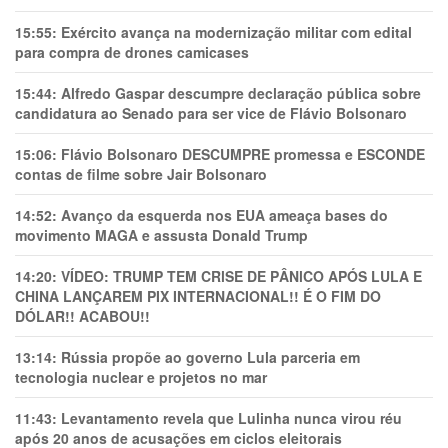
15:55:
Exército avança na modernização militar com edital
para compra de drones camicases
15:44:
Alfredo Gaspar descumpre declaração pública sobre
candidatura ao Senado para ser vice de Flávio Bolsonaro
15:06:
Flávio Bolsonaro DESCUMPRE promessa e ESCONDE
contas de filme sobre Jair Bolsonaro
14:52:
Avanço da esquerda nos EUA ameaça bases do
movimento MAGA e assusta Donald Trump
14:20:
VÍDEO: TRUMP TEM CRlSE DE PÂNlCO APÓS LULA E
CHINA LANÇAREM PIX INTERNACIONAL!! É O FIM DO
DÓLAR!! ACABOU!!
13:14:
Rússia propõe ao governo Lula parceria em
tecnologia nuclear e projetos no mar
11:43:
Levantamento revela que Lulinha nunca virou réu
após 20 anos de acusações em ciclos eleitorais