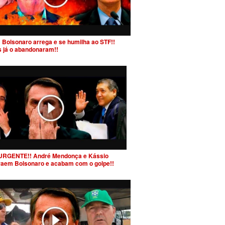
 Bolsonaro arrega e se humilha ao STF!!
s já o abandonaram!!
URGENTE!! André Mendonça e Kássio
raem Bolsonaro e acabam com o golpe!!