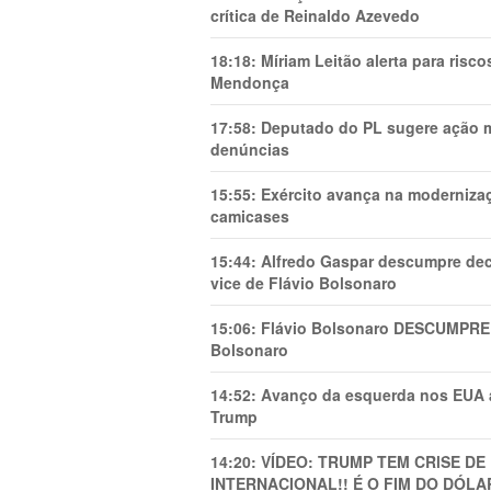
crítica de Reinaldo Azevedo
18:18:
Míriam Leitão alerta para risc
Mendonça
17:58:
Deputado do PL sugere ação mi
denúncias
15:55:
Exército avança na modernizaç
camicases
15:44:
Alfredo Gaspar descumpre dec
vice de Flávio Bolsonaro
15:06:
Flávio Bolsonaro DESCUMPRE 
Bolsonaro
14:52:
Avanço da esquerda nos EUA
Trump
14:20:
VÍDEO: TRUMP TEM CRlSE DE
INTERNACIONAL!! É O FIM DO DÓLA