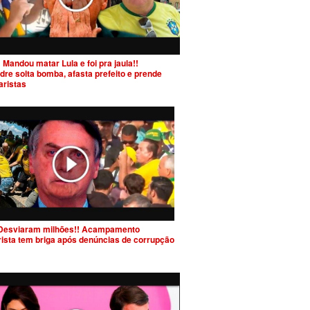
 Mandou matar Lula e foi pra jaula!!
dre solta bomba, afasta prefeito e prende
aristas
Desviaram milhões!! Acampamento
rista tem briga após denúncias de corrupção