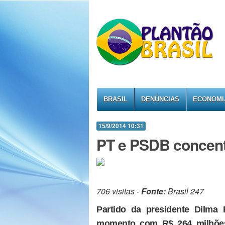
BRASIL
DENÚNCIAS
ECONOMI
15/9/2014 10:31
PT e PSDB concent
706 visitas -
Fonte:
Brasil 247
Partido da presidente Dilma
momento com R$ 264 milhões