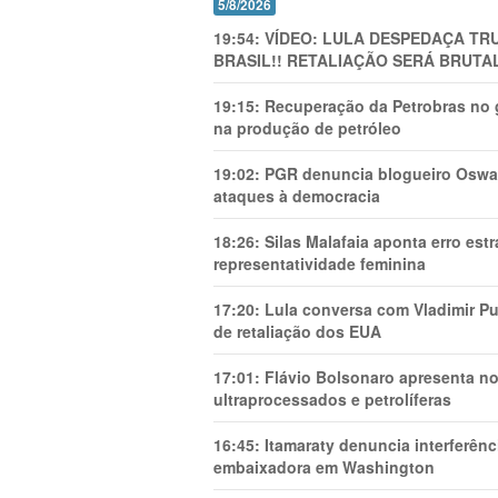
5/8/2026
19:54:
VÍDEO: LULA DESPEDAÇA TRU
BRASIL!! RETALIAÇÃO SERÁ BRUTAL
19:15:
Recuperação da Petrobras no g
na produção de petróleo
19:02:
PGR denuncia blogueiro Oswal
ataques à democracia
18:26:
Silas Malafaia aponta erro es
representatividade feminina
17:20:
Lula conversa com Vladimir Put
de retaliação dos EUA
17:01:
Flávio Bolsonaro apresenta no
ultraprocessados e petrolíferas
16:45:
Itamaraty denuncia interferên
embaixadora em Washington