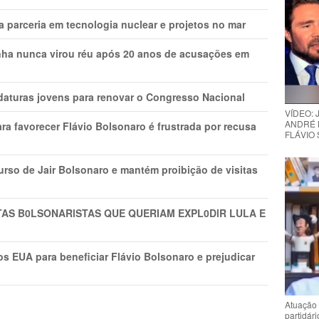
 parceria em tecnologia nuclear e projetos no mar
nha nunca virou réu após 20 anos de acusações em
daturas jovens para renovar o Congresso Nacional
VÍDEO:
ANDRÉ 
ra favorecer Flávio Bolsonaro é frustrada por recusa
FLÁVIO
rso de Jair Bolsonaro e mantém proibição de visitas
TAS B0LSONARlSTAS QUE QUERIAM EXPL0DlR LULA E
s EUA para beneficiar Flávio Bolsonaro e prejudicar
Atuação 
partidár