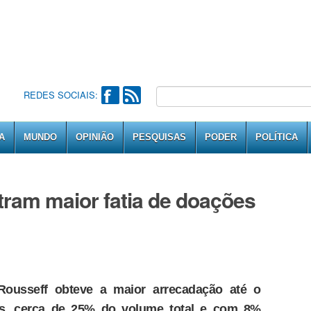
REDES SOCIAIS:
A
MUNDO
OPINIÃO
PESQUISAS
PODER
POLÍTICA
ram maior fatia de doações
 Rousseff obteve a maior arrecadação até o
, cerca de 25% do volume total e com 8%