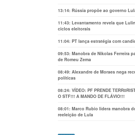
13:14:
Rússia propõe ao governo Lula
11:43:
Levantamento revela que Luli
ciclos eleitorais
11:04:
PT lança estratégia com candi
09:53:
Manobra de Nikolas Ferreira pa
de Romeu Zema
08:49:
Alexandre de Moraes nega recu
políticas
08:24:
VÍDEO: PF PRENDE TERR0RlS
O STF!!! A MANDO DE FLÁVIO!!!
08:01:
Marco Rubio lidera manobra do
reeleição de Lula