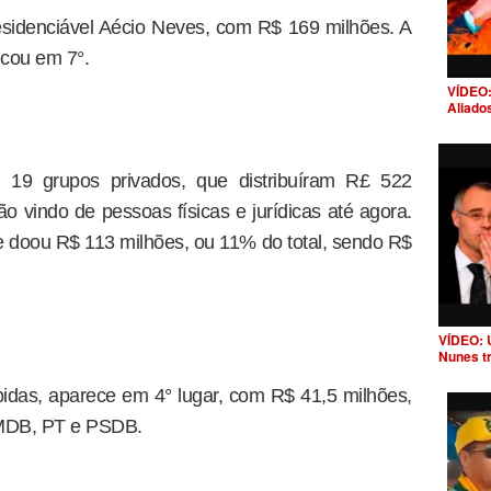
esidenciável Aécio Neves, com R$ 169 milhões. A
icou em 7°.
VÍDEO:
Aliado
m 19 grupos privados, que distribuíram R£ 522
ão vindo de pessoas físicas e jurídicas até agora.
 doou R$ 113 milhões, ou 11% do total, sendo R$
VÍDEO: 
Nunes t
idas, aparece em 4° lugar, com R$ 41,5 milhões,
PMDB, PT e PSDB.