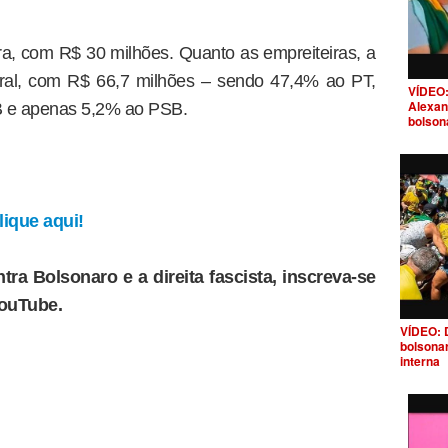
ra, com R$ 30 milhões. Quanto as empreiteiras, a
ral, com R$ 66,7 milhões – sendo 47,4% ao PT,
VÍDEO:
Alexan
 e apenas 5,2% ao PSB.
bolson
ique aqui!
tra Bolsonaro e a direita fascista, inscreva-se
YouTube.
VÍDEO: 
bolsona
interna