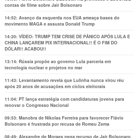
contas de filme sobre Jair Bolsonaro
14:52:
Avanço da esquerda nos EUA ameaça bases do
movimento MAGA e assusta Donald Trump
14:20:
VÍDEO: TRUMP TEM CRlSE DE PÂNlCO APÓS LULA E
CHINA LANÇAREM PIX INTERNACIONAL!! É O FIM DO
DÓLAR!! ACABOU!!
13:14:
Rússia propõe ao governo Lula parceria em
tecnologia nuclear e projetos no mar
11:43:
Levantamento revela que Lulinha nunca virou réu
após 20 anos de acusações em ciclos eleitorais
11:04:
PT lança estratégia com candidaturas jovens para
renovar o Congresso Nacional
09:53:
Manobra de Nikolas Ferreira para favorecer Flávio
Bolsonaro é frustrada por recusa de Romeu Zema
08:49:
Alexandre de Moraes nega recurso de Jair Bolsonaro