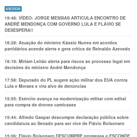
6/8/2026
19:48:
VÍDEO: JORGE MESSIAS ARTICULA ENCONTRO DE
ANDRÉ MENDONÇA COM GOVERNO LULA E FLÁVIO SE
DESESPERA!!
18:28:
Atuação do ministro Kássio Nunes em acordos
partidários acende alerta e gera crítica de Reinaldo Azevedo
18:18:
Míriam Leitão alerta para riscos ao processo legal em
decisões do ministro André Mendonça
17:58:
Deputado do PL sugere ação militar dos EUA contra
Lula e Moraes e vira alvo de denúncias
15:55:
Exército avança na modernização militar com edital
para compra de drones camicases
15:44:
Alfredo Gaspar descumpre declaração pública sobre
candidatura ao Senado para ser vice de Flávio Bolsonaro
15:06:
Flávio Bolsonaro DESCUMPRE promessa e ESCONDE