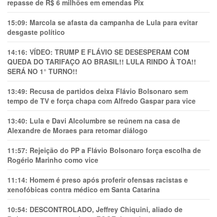
repasse de R$ 6 milhões em emendas Pix
15:09:
Marcola se afasta da campanha de Lula para evitar
desgaste político
14:16:
VÍDEO: TRUMP E FLÁVIO SE DESESPERAM COM
QUEDA DO TARIFAÇO AO BRASIL!! LULA RINDO À TOA!!
SERÁ NO 1° TURNO!!
13:49:
Recusa de partidos deixa Flávio Bolsonaro sem
tempo de TV e força chapa com Alfredo Gaspar para vice
13:40:
Lula e Davi Alcolumbre se reúnem na casa de
Alexandre de Moraes para retomar diálogo
11:57:
Rejeição do PP a Flávio Bolsonaro força escolha de
Rogério Marinho como vice
11:14:
Homem é preso após proferir ofensas racistas e
xenofóbicas contra médico em Santa Catarina
10:54:
DESCONTROLADO, Jeffrey Chiquini, aliado de