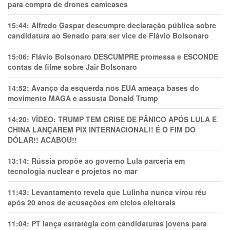
para compra de drones camicases
15:44:
Alfredo Gaspar descumpre declaração pública sobre
candidatura ao Senado para ser vice de Flávio Bolsonaro
15:06:
Flávio Bolsonaro DESCUMPRE promessa e ESCONDE
contas de filme sobre Jair Bolsonaro
14:52:
Avanço da esquerda nos EUA ameaça bases do
movimento MAGA e assusta Donald Trump
14:20:
VÍDEO: TRUMP TEM CRlSE DE PÂNlCO APÓS LULA E
CHINA LANÇAREM PIX INTERNACIONAL!! É O FIM DO
DÓLAR!! ACABOU!!
13:14:
Rússia propõe ao governo Lula parceria em
tecnologia nuclear e projetos no mar
11:43:
Levantamento revela que Lulinha nunca virou réu
após 20 anos de acusações em ciclos eleitorais
11:04:
PT lança estratégia com candidaturas jovens para