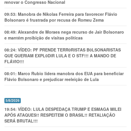
renovar o Congresso Nacional
09:53:
Manobra de Nikolas Ferreira para favorecer Flávio
Bolsonaro é frustrada por recusa de Romeu Zema
08:49:
Alexandre de Moraes nega recurso de Jair Bolsonaro
e mantém proibição de visitas políticas
08:24:
VÍDEO: PF PRENDE TERR0RlSTAS B0LSONARlSTAS
QUE QUERIAM EXPL0DlR LULA E O STF!!! A MANDO DE
FLÁVIO!!!
08:01:
Marco Rubio lidera manobra dos EUA para beneficiar
Flávio Bolsonaro e prejudicar reeleição de Lula
5/8/2026
19:54:
VÍDEO: LULA DESPEDAÇA TRUMP E ESMAGA MILEI
APÓS ATAQUES!! RESPEITEM O BRASIL!! RETALIAÇÃO
SERÁ BRUTAL!!!