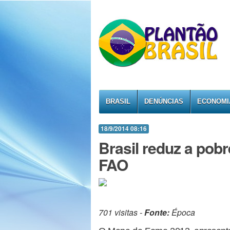
BRASIL
DENÚNCIAS
ECONOMI
18/9/2014 08:16
Brasil reduz a pob
FAO
701 visitas -
Fonte:
Época