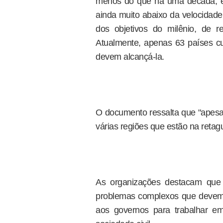
menos do que há uma década, e
ainda muito abaixo da velocidade
dos objetivos do milênio, de 
Atualmente, apenas 63 países c
devem alcançá-la.
O documento ressalta que "apesar 
várias regiões que estão na retag
As organizações destacam que 
problemas complexos que devem
aos governos para trabalhar em