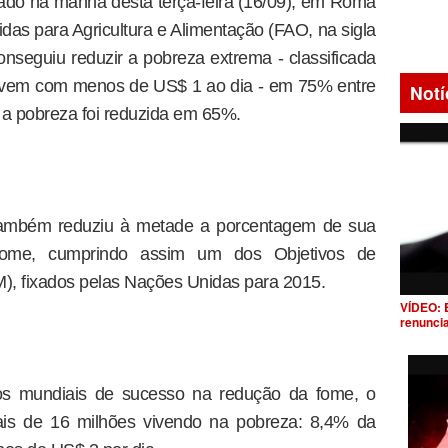
do na manhã desta terça-feira (16/09), em Roma
as para Agricultura e Alimentação (FAO, na sigla
onseguiu reduzir a pobreza extrema - classificada
ivem com menos de US$ 1 ao dia - em 75% entre
Notí
a pobreza foi reduzida em 65%.
 também reduziu à metade a porcentagem de sua
ome, cumprindo assim um dos Objetivos de
), fixados pelas Nações Unidas para 2015.
VÍDEO: 
renunci
s mundiais de sucesso na redução da fome, o
mais de 16 milhões vivendo na pobreza: 8,4% da