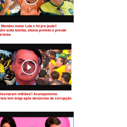
 Mandou matar Lula e foi pra jaula!!
dre solta bomba, afasta prefeito e prende
aristas
Desviaram milhões!! Acampamento
rista tem briga após denúncias de corrupção