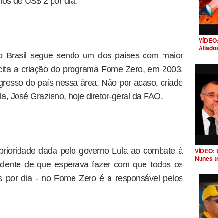
nos de US$ 2 por dia.
VÍDEO:
Aliado
 o Brasil segue sendo um dos países com maior
cita a criação do programa Fome Zero, em 2003,
resso do país nessa área. Não por acaso, criado
la, José Graziano, hoje diretor-geral da FAO.
rioridade dada pelo governo Lula ao combate à
VÍDEO: 
Nunes t
sidente de que esperava fazer com que todos os
ões por dia - no Fome Zero é a responsável pelos