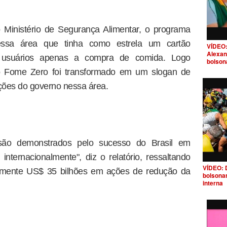
o Ministério de Segurança Alimentar, o programa
ssa área que tinha como estrela um cartão
VÍDEO:
Alexan
s usuários apenas a compra de comida. Logo
bolson
, o Fome Zero foi transformado em um slogan de
ções do governo nessa área.
 são demonstrados pelo sucesso do Brasil em
internacionalmente", diz o relatório, ressaltando
VÍDEO: 
damente US$ 35 bilhões em ações de redução da
bolsona
interna