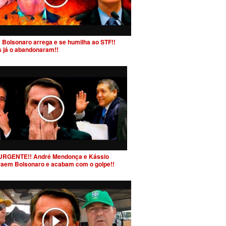
 Bolsonaro arrega e se humilha ao STF!!
s já o abandonaram!!
URGENTE!! André Mendonça e Kássio
raem Bolsonaro e acabam com o golpe!!