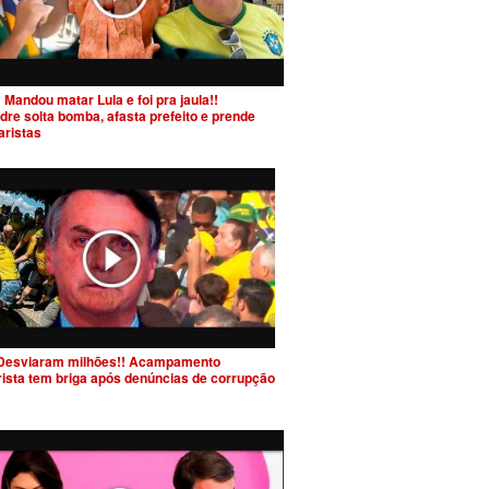
 Mandou matar Lula e foi pra jaula!!
dre solta bomba, afasta prefeito e prende
aristas
Desviaram milhões!! Acampamento
rista tem briga após denúncias de corrupção