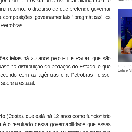
ugeriu em entrevista uma eventual aliança com o
na retomou o discurso de que pretende governar
s composições governamentais "pragmáticas" os
Petrobras.
ções feitas há 20 anos pelo PT e PSDB, que são
Deputado
base na distribuição de pedaços do Estado, o que
Lula e M
ecendo com as agências e a Petrobras", disse,
sobre a estatal.
to (Costa), que está há 12 anos como funcionário
a é o resultado dessa governabilidade que essas