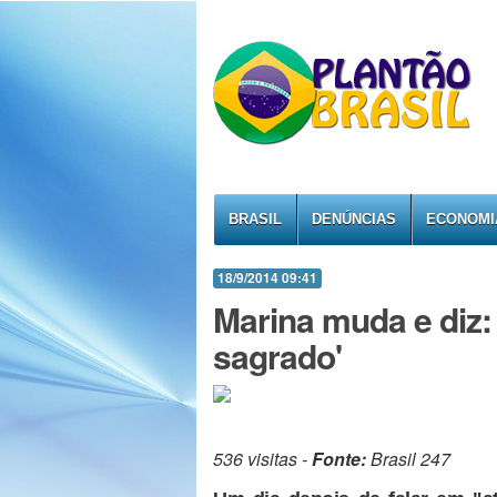
BRASIL
DENÚNCIAS
ECONOMI
18/9/2014 09:41
Marina muda e diz: '
sagrado'
536 visitas -
Fonte:
Brasil 247