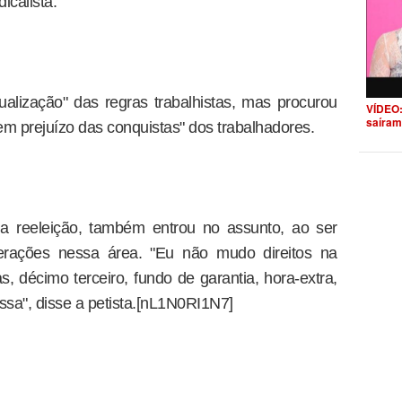
calista.
alização" das regras trabalhistas, mas procurou
VÍDEO:
saíram
"sem prejuízo das conquistas" dos trabalhadores.
a reeleição, também entrou no assunto, ao ser
terações nessa área. "Eu não mudo direitos na
rias, décimo terceiro, fundo de garantia, hora-extra,
sa", disse a petista.[nL1N0RI1N7]