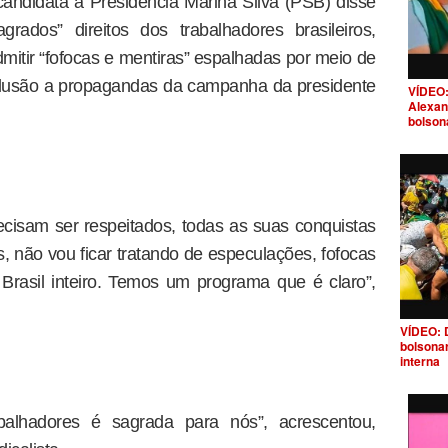
ndidata à Presidência Marina Silva (PSB) disse
grados” direitos dos trabalhadores brasileiros,
itir “fofocas e mentiras” espalhadas por meio de
alusão a propagandas da campanha da presidente
VÍDEO:
Alexan
bolson
recisam ser respeitados, todas as suas conquistas
, não vou ficar tratando de especulações, fofocas
rasil inteiro. Temos um programa que é claro”,
VÍDEO: 
bolsona
interna
abalhadores é sagrada para nós”, acrescentou,