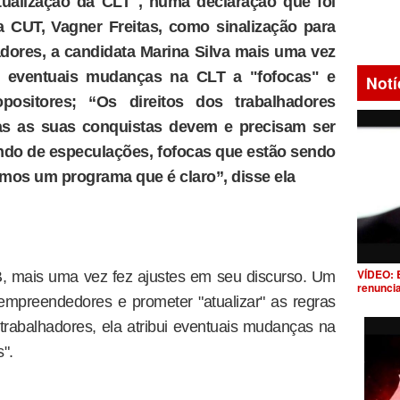
tualização da CLT", numa declaração que foi
da CUT, Vagner Freitas, como sinalização para
lhadores, a candidata Marina Silva mais uma vez
iu eventuais mudanças na CLT a "fofocas" e
Notí
positores; “Os direitos dos trabalhadores
das as suas conquistas devem e precisam ser
tando de especulações, fofocas que estão sendo
Temos um programa que é claro”, disse ela
VÍDEO: 
B, mais uma vez fez ajustes em seu discurso. Um
renunci
empreendedores e prometer "atualizar" as regras
 trabalhadores, ela atribui eventuais mudanças na
s".