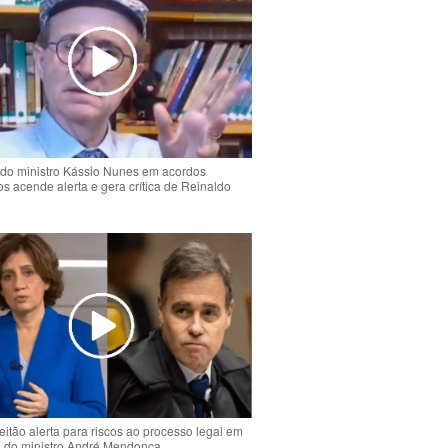
do ministro Kássio Nunes em acordos
ios acende alerta e gera crítica de Reinaldo
o
eitão alerta para riscos ao processo legal em
s do ministro André Mendonça