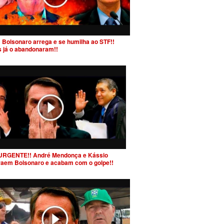
 Bolsonaro arrega e se humilha ao STF!!
s já o abandonaram!!
URGENTE!! André Mendonça e Kássio
raem Bolsonaro e acabam com o golpe!!