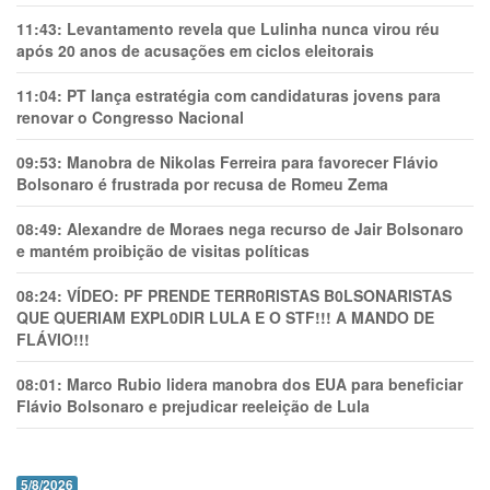
11:43:
Levantamento revela que Lulinha nunca virou réu
após 20 anos de acusações em ciclos eleitorais
11:04:
PT lança estratégia com candidaturas jovens para
renovar o Congresso Nacional
09:53:
Manobra de Nikolas Ferreira para favorecer Flávio
Bolsonaro é frustrada por recusa de Romeu Zema
08:49:
Alexandre de Moraes nega recurso de Jair Bolsonaro
e mantém proibição de visitas políticas
08:24:
VÍDEO: PF PRENDE TERR0RlSTAS B0LSONARlSTAS
QUE QUERIAM EXPL0DlR LULA E O STF!!! A MANDO DE
FLÁVIO!!!
08:01:
Marco Rubio lidera manobra dos EUA para beneficiar
Flávio Bolsonaro e prejudicar reeleição de Lula
5/8/2026