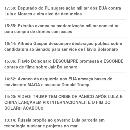
17:58:
Deputado do PL sugere ação militar dos EUA contra
Lula e Moraes e vira alvo de denúncias
15:55:
Exército avança na modernização militar com edital
para compra de drones camicases
15:44:
Alfredo Gaspar descumpre declaração pública sobre
candidatura ao Senado para ser vice de Flávio Bolsonaro
15:06:
Flávio Bolsonaro DESCUMPRE promessa e ESCONDE
contas de filme sobre Jair Bolsonaro
14:52:
Avanço da esquerda nos EUA ameaça bases do
movimento MAGA e assusta Donald Trump
14:20:
VÍDEO: TRUMP TEM CRlSE DE PÂNlCO APÓS LULA E
CHINA LANÇAREM PIX INTERNACIONAL!! É O FIM DO
DÓLAR!! ACABOU!!
13:14:
Rússia propõe ao governo Lula parceria em
tecnologia nuclear e projetos no mar