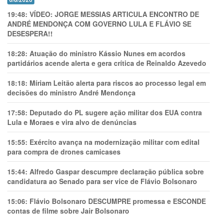
19:48:
VÍDEO: JORGE MESSIAS ARTICULA ENCONTRO DE
ANDRÉ MENDONÇA COM GOVERNO LULA E FLÁVIO SE
DESESPERA!!
18:28:
Atuação do ministro Kássio Nunes em acordos
partidários acende alerta e gera crítica de Reinaldo Azevedo
18:18:
Míriam Leitão alerta para riscos ao processo legal em
decisões do ministro André Mendonça
17:58:
Deputado do PL sugere ação militar dos EUA contra
Lula e Moraes e vira alvo de denúncias
15:55:
Exército avança na modernização militar com edital
para compra de drones camicases
15:44:
Alfredo Gaspar descumpre declaração pública sobre
candidatura ao Senado para ser vice de Flávio Bolsonaro
15:06:
Flávio Bolsonaro DESCUMPRE promessa e ESCONDE
contas de filme sobre Jair Bolsonaro