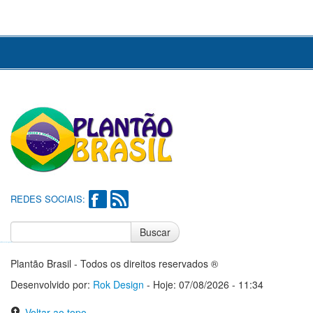
REDES SOCIAIS:
Buscar
Notícias do Flamengo
Notícias do Corinthians
Plantão Brasil - Todos os direitos reservados ®
Desenvolvido por:
Rok Design
- Hoje: 07/08/2026 - 11:34
Voltar ao topo