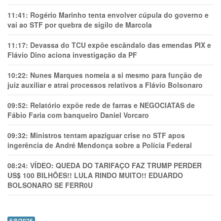
11:41:
Rogério Marinho tenta envolver cúpula do governo e
vai ao STF por quebra de sigilo de Marcola
11:17:
Devassa do TCU expõe escândalo das emendas PIX e
Flávio Dino aciona investigação da PF
10:22:
Nunes Marques nomeia a si mesmo para função de
juiz auxiliar e atrai processos relativos a Flávio Bolsonaro
09:52:
Relatório expõe rede de farras e NEGOCIATAS de
Fábio Faria com banqueiro Daniel Vorcaro
09:32:
Ministros tentam apaziguar crise no STF apos
ingerência de André Mendonça sobre a Polícia Federal
08:24:
VÍDEO: QUEDA DO TARIFAÇO FAZ TRUMP PERDER
US$ 100 BILHÕES!! LULA RINDO MUITO!! EDUARDO
BOLSONARO SE FERR0U
6/8/2026