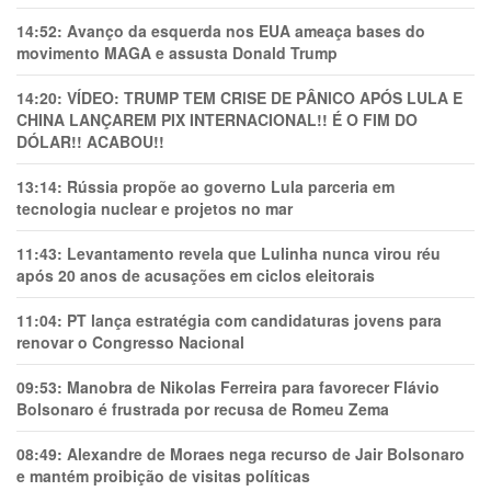
14:52:
Avanço da esquerda nos EUA ameaça bases do
movimento MAGA e assusta Donald Trump
14:20:
VÍDEO: TRUMP TEM CRlSE DE PÂNlCO APÓS LULA E
CHINA LANÇAREM PIX INTERNACIONAL!! É O FIM DO
DÓLAR!! ACABOU!!
13:14:
Rússia propõe ao governo Lula parceria em
tecnologia nuclear e projetos no mar
11:43:
Levantamento revela que Lulinha nunca virou réu
após 20 anos de acusações em ciclos eleitorais
11:04:
PT lança estratégia com candidaturas jovens para
renovar o Congresso Nacional
09:53:
Manobra de Nikolas Ferreira para favorecer Flávio
Bolsonaro é frustrada por recusa de Romeu Zema
08:49:
Alexandre de Moraes nega recurso de Jair Bolsonaro
e mantém proibição de visitas políticas