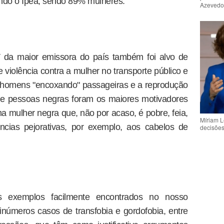
undo o Ipea, sendo 89% mulheres.
Azeved
 da maior emissora do país também foi alvo de
 violência contra a mulher no transporte público e
e homens "encoxando" passageiras e a reprodução
 de pessoas negras foram os maiores motivadores
ma mulher negra que, não por acaso, é pobre, feia,
Míriam L
ências pejorativas, por exemplo, aos cabelos de
decisõe
 exemplos facilmente encontrados no nosso
 inúmeros casos de transfobia e gordofobia, entre