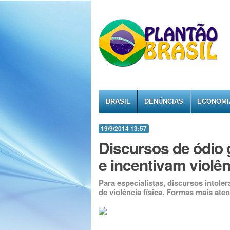
BRASIL
DENÚNCIAS
ECONOMI
19/9/2014 13:57
Discursos de ódio 
e incentivam violê
Para especialistas, discursos intole
de violência física. Formas mais ate