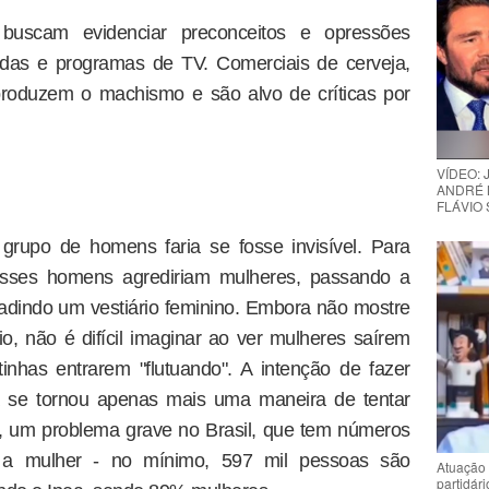
s buscam evidenciar preconceitos e opressões
ndas e programas de TV. Comerciais de cerveja,
produzem o machismo e são alvo de críticas por
VÍDEO:
ANDRÉ 
FLÁVIO
rupo de homens faria se fosse invisível. Para
sses homens agrediriam mulheres, passando a
dindo um vestiário feminino. Embora não mostre
io, não é difícil imaginar ao ver mulheres saírem
inhas entrarem "flutuando". A intenção de fazer
se tornou apenas mais uma maneira de tentar
, um problema grave no Brasil, que tem números
a a mulher - no mínimo, 597 mil pessoas são
Atuação 
partidár