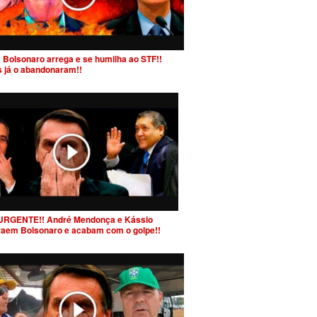
 Bolsonaro arrega e se humilha ao STF!!
s já o abandonaram!!
URGENTE!! André Mendonça e Kássio
raem Bolsonaro e acabam com o golpe!!