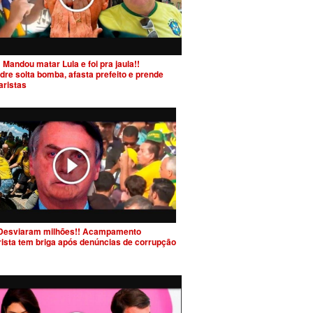
 Mandou matar Lula e foi pra jaula!!
dre solta bomba, afasta prefeito e prende
aristas
Desviaram milhões!! Acampamento
rista tem briga após denúncias de corrupção