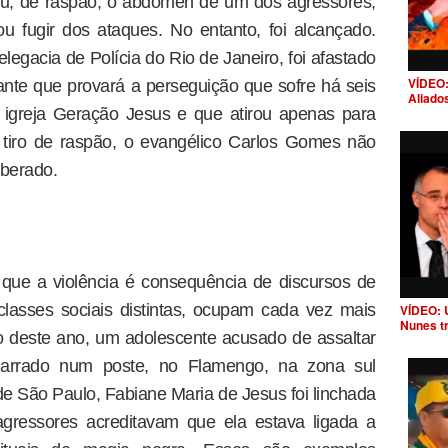
tou, de raspão, o abdômen de um dos agressores,
 fugir dos ataques. No entanto, foi alcançado.
legacia de Polícia do Rio de Janeiro, foi afastado
VÍDEO:
rante que provará a perseguição que sofre há seis
Aliado
igreja Geração Jesus e que atirou apenas para
 tiro de raspão, o evangélico Carlos Gomes não
liberado.
ue a violência é consequência de discursos de
classes sociais distintas, ocupam cada vez mais
VÍDEO: 
Nunes t
ro deste ano, um adolescente acusado de assaltar
arrado num poste, no Flamengo, na zona sul
l de São Paulo, Fabiane Maria de Jesus foi linchada
gressores acreditavam que ela estava ligada a