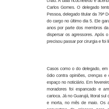
chão. A bala ricocheteou e acer
Carlos Gomes. O delegado tentou
Pessoa, delegado titular da 79ª De
do cargo no último dia 5. Ele ga
anos por parte dos membros da 
dispersar os agressores. Após o
precisou passar por cirurgia e foi 
Casos como o do delegado, em q
ódio contra opiniões, crenças e 
espaço no noticiário. Em feverei
moradores foi espancado e am
carioca. Já no Guarujá, litoral su
e morta, no mês de maio. Os a