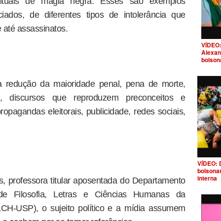
rituais de magia negra. Esses são exemplos
iados, de diferentes tipos de intolerância que
e até assassinatos.
VÍDEO:
Alexan
bolson
 redução da maioridade penal, pena de morte,
a, discursos que reproduzem preconceitos e
opagandas eleitorais, publicidade, redes sociais,
VÍDEO: 
bolsona
interna
, professora titular aposentada do Departamento
de Filosofia, Letras e Ciências Humanas da
CH-USP), o sujeito político e a mídia assumem