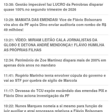
13:38:
Gestão impecável faz LUCRO da Petrobras disparar
quase 100% no segundo trimestre de 2026
13:29:
MAMATA DAS EMENDAS! Vice de Flávio Bolsonaro
vira alvo da PF após Dino enviar auditoria com rombo de R$
49 milhões!
13:21:
VÍDEO: MIRIAM LEITÃO CALA JORNALISTAS DA
GLOBO E DETONA ANDRÉ MENDONÇA!! FLÁVIO HUMILHA
AS PRÓPRIAS FILHAS
12:34:
Patrimônio de Zoe Martínez dispara mais de 200% em
apenas dois anos no mandato
11:41:
Rogério Marinho tenta envolver cúpula do governo e
vai ao STF por quebra de sigilo de Marcola
11:17:
Devassa do TCU expõe escândalo das emendas PIX e
Flávio Dino aciona investigação da PF
10:22:
Nunes Marques nomeia a si mesmo para função de
juiz auxiliar e atrai processos relativos a Flávio Bolsonaro