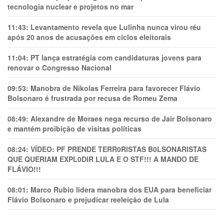
tecnologia nuclear e projetos no mar
11:43:
Levantamento revela que Lulinha nunca virou réu
após 20 anos de acusações em ciclos eleitorais
11:04:
PT lança estratégia com candidaturas jovens para
renovar o Congresso Nacional
09:53:
Manobra de Nikolas Ferreira para favorecer Flávio
Bolsonaro é frustrada por recusa de Romeu Zema
08:49:
Alexandre de Moraes nega recurso de Jair Bolsonaro
e mantém proibição de visitas políticas
08:24:
VÍDEO: PF PRENDE TERR0RlSTAS B0LSONARlSTAS
QUE QUERIAM EXPL0DlR LULA E O STF!!! A MANDO DE
FLÁVIO!!!
08:01:
Marco Rubio lidera manobra dos EUA para beneficiar
Flávio Bolsonaro e prejudicar reeleição de Lula