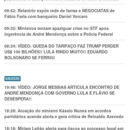
09:52:
Relatório expõe rede de farras e NEGOCIATAS de
Fábio Faria com banqueiro Daniel Vorcaro
09:32:
Ministros tentam apaziguar crise no STF apos
ingerência de André Mendonça sobre a Polícia Federal
08:24:
VÍDEO: QUEDA DO TARIFAÇO FAZ TRUMP PERDER
US$ 100 BILHÕES!! LULA RINDO MUITO!! EDUARDO
BOLSONARO SE FERR0U
6/8/2026
19:48:
VÍDEO: JORGE MESSIAS ARTICULA ENCONTRO DE
ANDRÉ MENDONÇA COM GOVERNO LULA E FLÁVIO SE
DESESPERA!!
18:28:
Atuação do ministro Kássio Nunes em acordos
partidários acende alerta e gera crítica de Reinaldo Azevedo
18:18:
Míriam Leitão alerta para riscos ao processo legal em