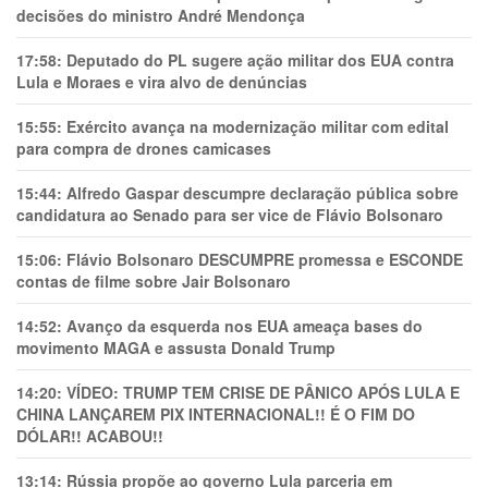
decisões do ministro André Mendonça
17:58:
Deputado do PL sugere ação militar dos EUA contra
Lula e Moraes e vira alvo de denúncias
15:55:
Exército avança na modernização militar com edital
para compra de drones camicases
15:44:
Alfredo Gaspar descumpre declaração pública sobre
candidatura ao Senado para ser vice de Flávio Bolsonaro
15:06:
Flávio Bolsonaro DESCUMPRE promessa e ESCONDE
contas de filme sobre Jair Bolsonaro
14:52:
Avanço da esquerda nos EUA ameaça bases do
movimento MAGA e assusta Donald Trump
14:20:
VÍDEO: TRUMP TEM CRlSE DE PÂNlCO APÓS LULA E
CHINA LANÇAREM PIX INTERNACIONAL!! É O FIM DO
DÓLAR!! ACABOU!!
13:14:
Rússia propõe ao governo Lula parceria em