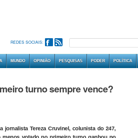
REDES SOCIAIS:
A
MUNDO
OPINIÃO
PESQUISAS
PODER
POLÍTICA
meiro turno sempre vence?
a jornalista Tereza Cruvinel, colunista do 247,
o menos votado no primeiro turno ganhou no