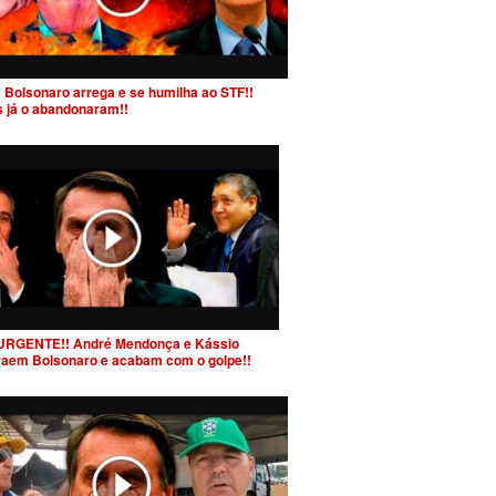
 Bolsonaro arrega e se humilha ao STF!!
s já o abandonaram!!
URGENTE!! André Mendonça e Kássio
raem Bolsonaro e acabam com o golpe!!