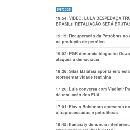
5/8/2026
19:54:
VÍDEO: LULA DESPEDAÇA TRU
BRASIL!! RETALIAÇÃO SERÁ BRUTAL
19:15:
Recuperação da Petrobras no g
na produção de petróleo
19:02:
PGR denuncia blogueiro Oswal
ataques à democracia
18:26:
Silas Malafaia aponta erro es
representatividade feminina
17:20:
Lula conversa com Vladimir Put
de retaliação dos EUA
17:01:
Flávio Bolsonaro apresenta no
ultraprocessados e petrolíferas
16:45:
Itamaraty denuncia interferên