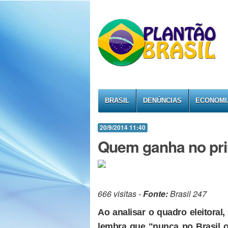
BRASIL
DENÚNCIAS
ECONOMI
20/9/2014 11:40
Quem ganha no pri
666 visitas -
Fonte:
Brasil 247
Ao analisar o quadro eleitoral, 
lembra que "nunca no Brasil 