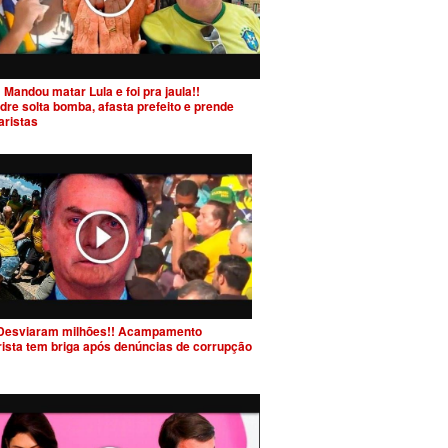
 Mandou matar Lula e foi pra jaula!!
dre solta bomba, afasta prefeito e prende
aristas
Desviaram milhões!! Acampamento
rista tem briga após denúncias de corrupção