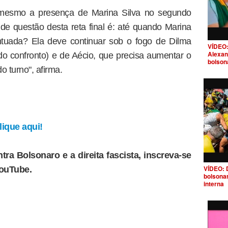
mesmo a presença de Marina Silva no segundo
nde questão desta reta final é: até quando Marina
ntuada? Ela deve continuar sob o fogo de Dilma
VÍDEO:
Alexan
o confronto) e de Aécio, que precisa aumentar o
bolson
o turno", afirma.
ique aqui!
tra Bolsonaro e a direita fascista, inscreva-se
VÍDEO: 
YouTube.
bolsona
interna