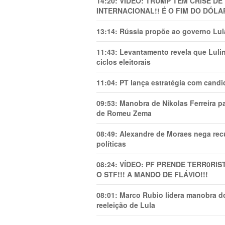
14:20:
VÍDEO: TRUMP TEM CRlSE DE
INTERNACIONAL!! É O FIM DO DÓLA
13:14:
Rússia propõe ao governo Lula
11:43:
Levantamento revela que Luli
ciclos eleitorais
11:04:
PT lança estratégia com candi
09:53:
Manobra de Nikolas Ferreira pa
de Romeu Zema
08:49:
Alexandre de Moraes nega recu
políticas
08:24:
VÍDEO: PF PRENDE TERR0RlS
O STF!!! A MANDO DE FLÁVIO!!!
08:01:
Marco Rubio lidera manobra do
reeleição de Lula