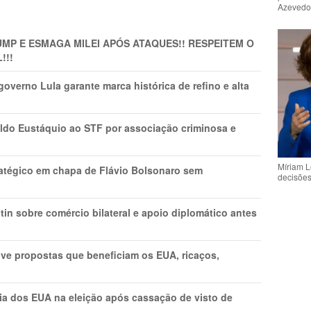
Azeved
MP E ESMAGA MILEI APÓS ATAQUES!! RESPEITEM O
!!!
overno Lula garante marca histórica de refino e alta
do Eustáquio ao STF por associação criminosa e
Míriam L
tratégico em chapa de Flávio Bolsonaro sem
decisõe
in sobre comércio bilateral e apoio diplomático antes
ve propostas que beneficiam os EUA, ricaços,
cia dos EUA na eleição após cassação de visto de