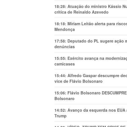
18:28:
Atuação do ministro Kássio Nu
crítica de Reinaldo Azevedo
18:18:
Míriam Leitão alerta para risc
Mendonça
17:58:
Deputado do PL sugere ação mi
denúncias
15:55:
Exército avança na modernizaç
camicases
15:44:
Alfredo Gaspar descumpre dec
vice de Flávio Bolsonaro
15:06:
Flávio Bolsonaro DESCUMPRE 
Bolsonaro
14:52:
Avanço da esquerda nos EUA
Trump