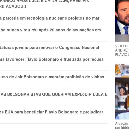
 PÂNlCO APÓS LULA E CHINA LANÇAREM PIX
R!! ACABOU!!
 parceria em tecnologia nuclear e projetos no mar
nha nunca virou réu após 20 anos de acusações em
VÍDEO:
daturas jovens para renovar o Congresso Nacional
ANDRÉ 
FLÁVIO
ra favorecer Flávio Bolsonaro é frustrada por recusa
rso de Jair Bolsonaro e mantém proibição de visitas
TAS B0LSONARlSTAS QUE QUERIAM EXPL0DlR LULA E
s EUA para beneficiar Flávio Bolsonaro e prejudicar
Atuação 
partidár