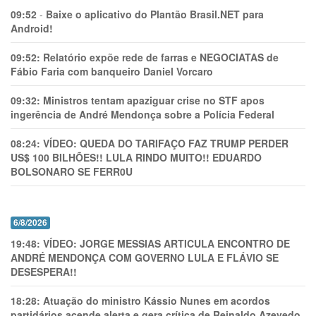
09:52
-
Baixe o aplicativo do Plantão Brasil.NET para
Android!
09:52:
Relatório expõe rede de farras e NEGOCIATAS de
Fábio Faria com banqueiro Daniel Vorcaro
09:32:
Ministros tentam apaziguar crise no STF apos
ingerência de André Mendonça sobre a Polícia Federal
08:24:
VÍDEO: QUEDA DO TARIFAÇO FAZ TRUMP PERDER
US$ 100 BILHÕES!! LULA RINDO MUITO!! EDUARDO
BOLSONARO SE FERR0U
6/8/2026
19:48:
VÍDEO: JORGE MESSIAS ARTICULA ENCONTRO DE
ANDRÉ MENDONÇA COM GOVERNO LULA E FLÁVIO SE
DESESPERA!!
18:28:
Atuação do ministro Kássio Nunes em acordos
partidários acende alerta e gera crítica de Reinaldo Azevedo