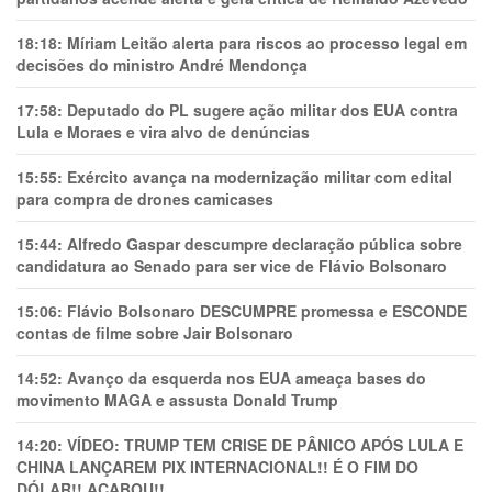
18:18:
Míriam Leitão alerta para riscos ao processo legal em
decisões do ministro André Mendonça
17:58:
Deputado do PL sugere ação militar dos EUA contra
Lula e Moraes e vira alvo de denúncias
15:55:
Exército avança na modernização militar com edital
para compra de drones camicases
15:44:
Alfredo Gaspar descumpre declaração pública sobre
candidatura ao Senado para ser vice de Flávio Bolsonaro
15:06:
Flávio Bolsonaro DESCUMPRE promessa e ESCONDE
contas de filme sobre Jair Bolsonaro
14:52:
Avanço da esquerda nos EUA ameaça bases do
movimento MAGA e assusta Donald Trump
14:20:
VÍDEO: TRUMP TEM CRlSE DE PÂNlCO APÓS LULA E
CHINA LANÇAREM PIX INTERNACIONAL!! É O FIM DO
DÓLAR!! ACABOU!!