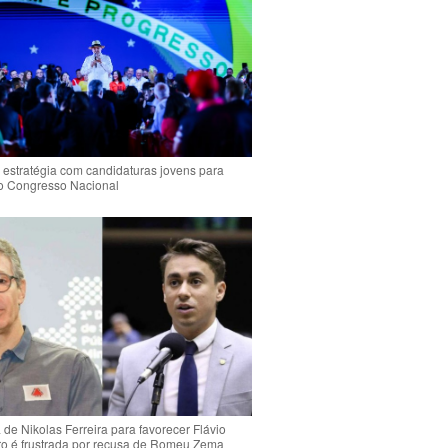
 estratégia com candidaturas jovens para
 o Congresso Nacional
de Nikolas Ferreira para favorecer Flávio
o é frustrada por recusa de Romeu Zema