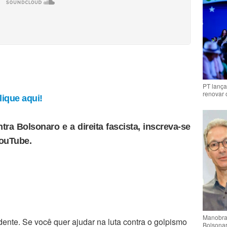
PT lança
renovar
ique aqui!
tra Bolsonaro e a direita fascista, inscreva-se
YouTube.
Manobra 
ente. Se você quer ajudar na luta contra o golpismo
Bolsonar