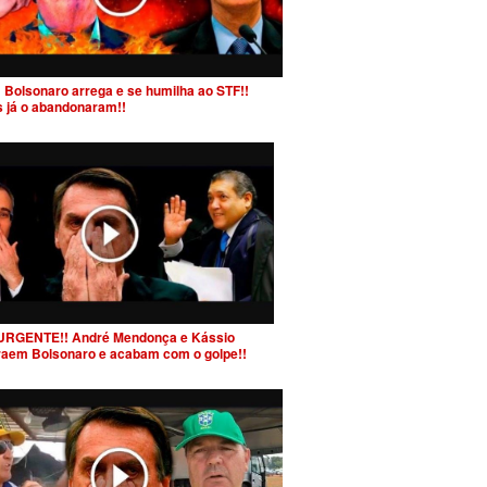
 Bolsonaro arrega e se humilha ao STF!!
s já o abandonaram!!
URGENTE!! André Mendonça e Kássio
raem Bolsonaro e acabam com o golpe!!