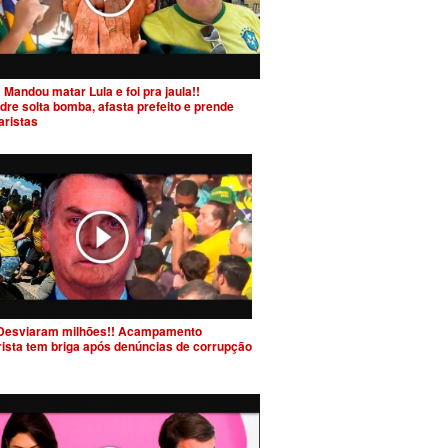
 Mandou matar Lula e foi pra jaula!!
dre solta bomba, afasta prefeito e prende
aristas
Desviaram milhões!! Acampamento
rista tem briga após denúncias de corrupção