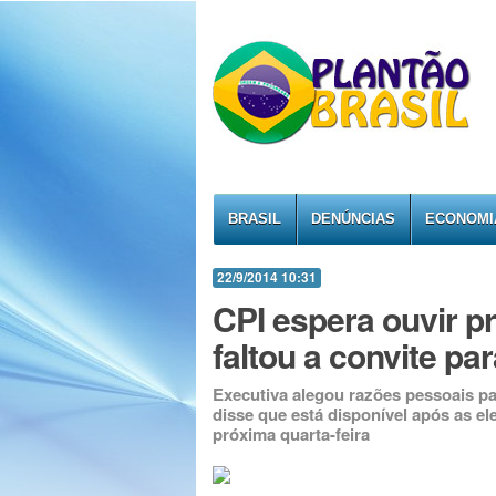
BRASIL
DENÚNCIAS
ECONOMI
22/9/2014 10:31
CPI espera ouvir p
faltou a convite pa
Executiva alegou razões pessoais pa
disse que está disponível após as 
próxima quarta-feira