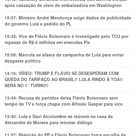
após cassação de visto de embaixadora em Washington
15:57:
Ministro André Mendonça exige dados de publicidade
do governo Lula a pedido do PL
15:35:
Vice de Flávio Bolsonaro é investigado pelo TCU por
repasse de R$ 6 milhões em emendas Pix
15:09:
Marcola se afasta da campanha de Lula para evitar
desgaste político
14:16:
VÍDEO: TRUMP E FLÁVIO SE DESESPERAM COM
QUEDA DO TARIFAÇO AO BRASIL!! LULA RINDO À TOA!!
SERÁ NO 1° TURNO!!
13:49:
Recusa de partidos deixa Flávio Bolsonaro sem
tempo de TV e força chapa com Alfredo Gaspar para vice
13:40:
Lula e Davi Alcolumbre se reúnem na casa de
Alexandre de Moraes para retomar diálogo
11:57:
Rejeição do PP a Flávio Bolsonaro força escolha de