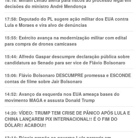
18:18:
Míriam Leitão alerta para riscos ao processo legal em
decisões do ministro André Mendonça
17:58:
Deputado do PL sugere ação militar dos EUA contra
Lula e Moraes e vira alvo de denúncias
15:55:
Exército avança na modernização militar com edital
para compra de drones camicases
15:44:
Alfredo Gaspar descumpre declaração pública sobre
candidatura ao Senado para ser vice de Flávio Bolsonaro
15:06:
Flávio Bolsonaro DESCUMPRE promessa e ESCONDE
contas de filme sobre Jair Bolsonaro
14:52:
Avanço da esquerda nos EUA ameaça bases do
movimento MAGA e assusta Donald Trump
14:20:
VÍDEO: TRUMP TEM CRlSE DE PÂNlCO APÓS LULA E
CHINA LANÇAREM PIX INTERNACIONAL!! É O FIM DO
DÓLAR!! ACABOU!!
13:14:
Rússia propõe ao governo Lula parceria em