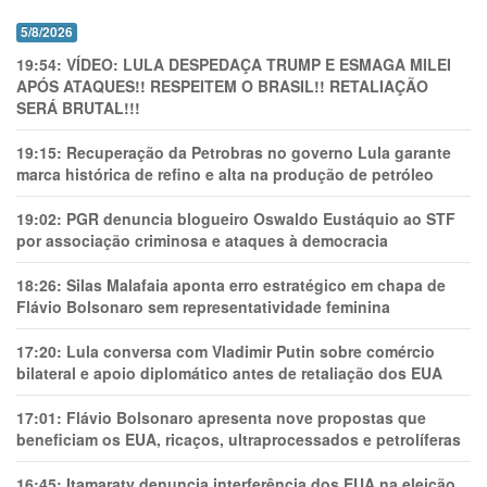
5/8/2026
19:54:
VÍDEO: LULA DESPEDAÇA TRUMP E ESMAGA MILEI
APÓS ATAQUES!! RESPEITEM O BRASIL!! RETALIAÇÃO
SERÁ BRUTAL!!!
19:15:
Recuperação da Petrobras no governo Lula garante
marca histórica de refino e alta na produção de petróleo
19:02:
PGR denuncia blogueiro Oswaldo Eustáquio ao STF
por associação criminosa e ataques à democracia
18:26:
Silas Malafaia aponta erro estratégico em chapa de
Flávio Bolsonaro sem representatividade feminina
17:20:
Lula conversa com Vladimir Putin sobre comércio
bilateral e apoio diplomático antes de retaliação dos EUA
17:01:
Flávio Bolsonaro apresenta nove propostas que
beneficiam os EUA, ricaços, ultraprocessados e petrolíferas
16:45:
Itamaraty denuncia interferência dos EUA na eleição