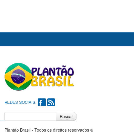
REDES SOCIAIS:
Buscar
Notícias do Flamengo
Notícias do Corinthians
Plantão Brasil - Todos os direitos reservados ®