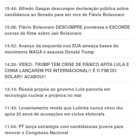
15:44:
Alfredo Gaspar descumpre declaração pública sobre
candidatura ao Senado para ser vice de Flávio Bolsonaro
15:06:
Flávio Bolsonaro DESCUMPRE promessa e ESCONDE
contas de filme sobre Jair Bolsonaro
14:52:
Avanço da esquerda nos EUA ameaça bases do
movimento MAGA e assusta Donald Trump
14:20:
VÍDEO: TRUMP TEM CRlSE DE PÂNlCO APÓS LULA E
CHINA LANÇAREM PIX INTERNACIONAL!! É O FIM DO
DÓLAR!! ACABOU!!
13:14:
Rússia propõe ao governo Lula parceria em
tecnologia nuclear e projetos no mar
11:43:
Levantamento revela que Lulinha nunca virou réu
após 20 anos de acusações em ciclos eleitorais
11:04:
PT lança estratégia com candidaturas jovens para
renovar o Congresso Nacional