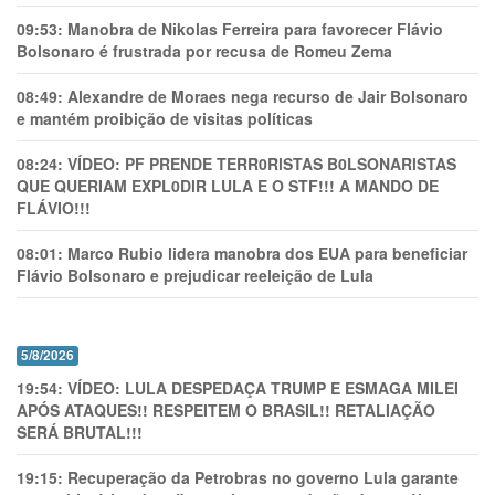
09:53:
Manobra de Nikolas Ferreira para favorecer Flávio
Bolsonaro é frustrada por recusa de Romeu Zema
08:49:
Alexandre de Moraes nega recurso de Jair Bolsonaro
e mantém proibição de visitas políticas
08:24:
VÍDEO: PF PRENDE TERR0RlSTAS B0LSONARlSTAS
QUE QUERIAM EXPL0DlR LULA E O STF!!! A MANDO DE
FLÁVIO!!!
08:01:
Marco Rubio lidera manobra dos EUA para beneficiar
Flávio Bolsonaro e prejudicar reeleição de Lula
5/8/2026
19:54:
VÍDEO: LULA DESPEDAÇA TRUMP E ESMAGA MILEI
APÓS ATAQUES!! RESPEITEM O BRASIL!! RETALIAÇÃO
SERÁ BRUTAL!!!
19:15:
Recuperação da Petrobras no governo Lula garante