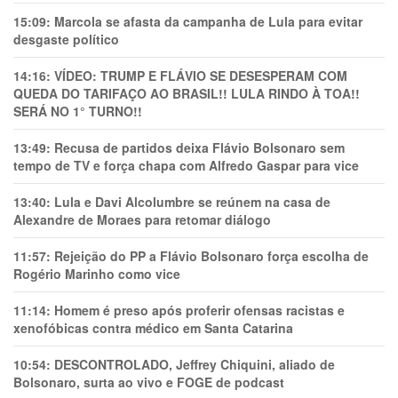
15:09:
Marcola se afasta da campanha de Lula para evitar
desgaste político
14:16:
VÍDEO: TRUMP E FLÁVIO SE DESESPERAM COM
QUEDA DO TARIFAÇO AO BRASIL!! LULA RINDO À TOA!!
SERÁ NO 1° TURNO!!
13:49:
Recusa de partidos deixa Flávio Bolsonaro sem
tempo de TV e força chapa com Alfredo Gaspar para vice
13:40:
Lula e Davi Alcolumbre se reúnem na casa de
Alexandre de Moraes para retomar diálogo
11:57:
Rejeição do PP a Flávio Bolsonaro força escolha de
Rogério Marinho como vice
11:14:
Homem é preso após proferir ofensas racistas e
xenofóbicas contra médico em Santa Catarina
10:54:
DESCONTROLADO, Jeffrey Chiquini, aliado de
Bolsonaro, surta ao vivo e FOGE de podcast