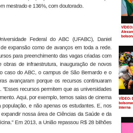
com mestrado e 136%, com doutorado.
VÍDEO:
Alexan
bolson
Universidade Federal do ABC (UFABC), Daniel
do de expansão como de avanços em toda a rede.
cursos para preenchimento das vagas criadas com
 obras de infraestrutura, inauguração de novos
no caso do ABC, o campus de São Bernardo e o
ras avançaram porque os recursos continuaram
i. "Esses recursos permitem que as universidades
mento. Aqui, por exemplo, temos salas de cinema
VÍDEO: 
bolsona
a população, e não apenas os estudantes. E, nos
interna
 expandir nossa área de Ciências da Saúde e da
icina." Em 2013, a União repassou R$ 28 bilhões