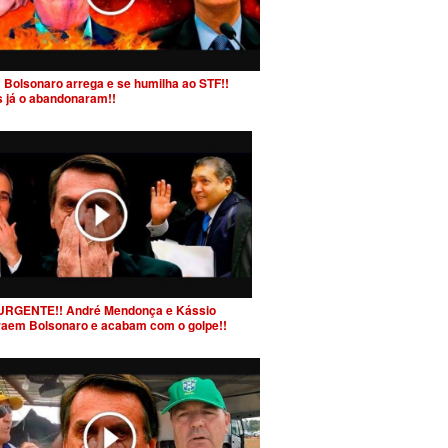
 Bolsonaro arrega e se humilha ao STF!!
s já o abandonaram!!
URGENTE!! André Mendonça e Kássio
raem Bolsonaro e acabam com o golpe!!