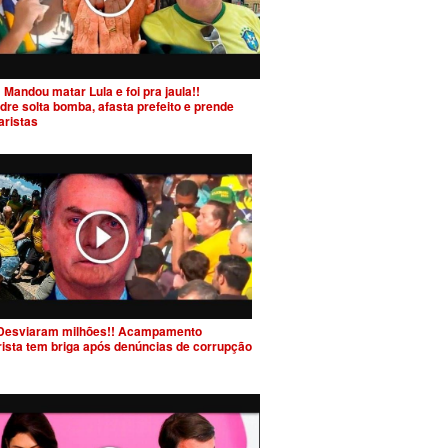
 Mandou matar Lula e foi pra jaula!!
dre solta bomba, afasta prefeito e prende
aristas
Desviaram milhões!! Acampamento
rista tem briga após denúncias de corrupção