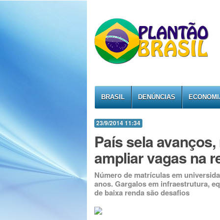
BRASIL
DENÚNCIAS
ECONOMI
23/9/2014 11:34
País sela avanços,
ampliar vagas na r
Número de matrículas em universida
anos. Gargalos em infraestrutura, e
de baixa renda são desafios