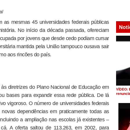
al
m as mesmas 45 universidades federais públicas
Notí
istória. No início da década passada, ofereciam
ocupada por jovens que desde cedo podiam cursar
ersitária mantida pela União tampouco ousava sair
umo aos rincões do país.
 às diretrizes do Plano Nacional de Educação em
VÍDEO: 
renunci
ou bases para expandir essa rede pública. De lá
tivo vigoroso. O número de universidades federais
 novas dependências em praticamente todas as
ncluindo a ampliação nas escolas já existentes –
 cá. A oferta saltou de 113.263, em 2002, para