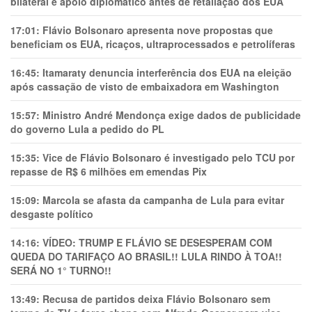
bilateral e apoio diplomático antes de retaliação dos EUA
17:01:
Flávio Bolsonaro apresenta nove propostas que
beneficiam os EUA, ricaços, ultraprocessados e petrolíferas
16:45:
Itamaraty denuncia interferência dos EUA na eleição
após cassação de visto de embaixadora em Washington
15:57:
Ministro André Mendonça exige dados de publicidade
do governo Lula a pedido do PL
15:35:
Vice de Flávio Bolsonaro é investigado pelo TCU por
repasse de R$ 6 milhões em emendas Pix
15:09:
Marcola se afasta da campanha de Lula para evitar
desgaste político
14:16:
VÍDEO: TRUMP E FLÁVIO SE DESESPERAM COM
QUEDA DO TARIFAÇO AO BRASIL!! LULA RINDO À TOA!!
SERÁ NO 1° TURNO!!
13:49:
Recusa de partidos deixa Flávio Bolsonaro sem