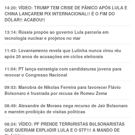
14:20:
VÍDEO: TRUMP TEM CRlSE DE PÂNlCO APÓS LULA E
CHINA LANÇAREM PIX INTERNACIONAL!! É O FIM DO
DÓLAR!! ACABOU!!
13:14:
Rússia propõe ao governo Lula parceria em
tecnologia nuclear e projetos no mar
11:43:
Levantamento revela que Lulinha nunca virou réu
após 20 anos de acusações em ciclos eleitorais
11:04:
PT lança estratégia com candidaturas jovens para
renovar o Congresso Nacional
09:53:
Manobra de Nikolas Ferreira para favorecer Flávio
Bolsonaro é frustrada por recusa de Romeu Zema
08:49:
Alexandre de Moraes nega recurso de Jair Bolsonaro
e mantém proibição de visitas políticas
08:24:
VÍDEO: PF PRENDE TERR0RlSTAS B0LSONARlSTAS
QUE QUERIAM EXPL0DlR LULA E O STF!!! A MANDO DE