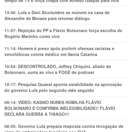
tempo de TV e força chapa com Alfredo Gaspar para vice
13:40:
Lula e Davi Alcolumbre se reúnem na casa de
Alexandre de Moraes para retomar diálogo
11:57:
Rejeição do PP a Flávio Bolsonaro força escolha de
Rogério Marinho como vice
11:14:
Homem é preso após proferir ofensas racistas e
xenofóbicas contra médico em Santa Catarina
10:54:
DESCONTROLADO, Jeffrey Chiquini, aliado de
Bolsonaro, surta ao vivo e FOGE de podcast
10:17:
Pesquisa Quaest aponta estabilidade na aprovação
do governo Lula pelo segundo mês seguido
09:14:
VÍDEO: KASSIO NUNES HUMlLHA FLÁVIO
BOLSONARO E CONFIRMA INELEGIBILIDADE!! FLÁVIO
DECLARA GUERRA A THIAGO!!!
08:55:
Governo Lula prepara resposta contra revogação de