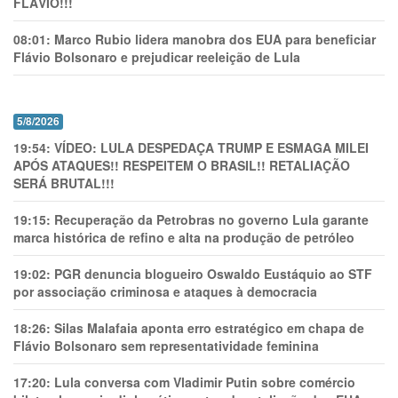
FLÁVIO!!!
08:01:
Marco Rubio lidera manobra dos EUA para beneficiar
Flávio Bolsonaro e prejudicar reeleição de Lula
5/8/2026
19:54:
VÍDEO: LULA DESPEDAÇA TRUMP E ESMAGA MILEI
APÓS ATAQUES!! RESPEITEM O BRASIL!! RETALIAÇÃO
SERÁ BRUTAL!!!
19:15:
Recuperação da Petrobras no governo Lula garante
marca histórica de refino e alta na produção de petróleo
19:02:
PGR denuncia blogueiro Oswaldo Eustáquio ao STF
por associação criminosa e ataques à democracia
18:26:
Silas Malafaia aponta erro estratégico em chapa de
Flávio Bolsonaro sem representatividade feminina
17:20:
Lula conversa com Vladimir Putin sobre comércio