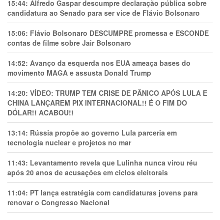
15:44:
Alfredo Gaspar descumpre declaração pública sobre
candidatura ao Senado para ser vice de Flávio Bolsonaro
15:06:
Flávio Bolsonaro DESCUMPRE promessa e ESCONDE
contas de filme sobre Jair Bolsonaro
14:52:
Avanço da esquerda nos EUA ameaça bases do
movimento MAGA e assusta Donald Trump
14:20:
VÍDEO: TRUMP TEM CRlSE DE PÂNlCO APÓS LULA E
CHINA LANÇAREM PIX INTERNACIONAL!! É O FIM DO
DÓLAR!! ACABOU!!
13:14:
Rússia propõe ao governo Lula parceria em
tecnologia nuclear e projetos no mar
11:43:
Levantamento revela que Lulinha nunca virou réu
após 20 anos de acusações em ciclos eleitorais
11:04:
PT lança estratégia com candidaturas jovens para
renovar o Congresso Nacional