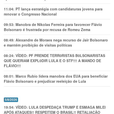
11:04:
PT lança estratégia com candidaturas jovens para
renovar o Congresso Nacional
09:53:
Manobra de Nikolas Ferreira para favorecer Flávio
Bolsonaro é frustrada por recusa de Romeu Zema
08:49:
Alexandre de Moraes nega recurso de Jair Bolsonaro
e mantém proibição de visitas políticas
08:24:
VÍDEO: PF PRENDE TERR0RlSTAS B0LSONARlSTAS
QUE QUERIAM EXPL0DlR LULA E O STF!!! A MANDO DE
FLÁVIO!!!
08:01:
Marco Rubio lidera manobra dos EUA para beneficiar
Flávio Bolsonaro e prejudicar reeleição de Lula
5/8/2026
19:54:
VÍDEO: LULA DESPEDAÇA TRUMP E ESMAGA MILEI
APÓS ATAQUES!! RESPEITEM O BRASIL!! RETALIAÇÃO