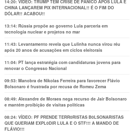
14:20:
VÍDEO: TRUMP TEM CRlSE DE PÂNlCO APÓS LULA E
CHINA LANÇAREM PIX INTERNACIONAL!! É O FIM DO
DÓLAR!! ACABOU!!
13:14:
Rússia propõe ao governo Lula parceria em
tecnologia nuclear e projetos no mar
11:43:
Levantamento revela que Lulinha nunca virou réu
após 20 anos de acusações em ciclos eleitorais
11:04:
PT lança estratégia com candidaturas jovens para
renovar o Congresso Nacional
09:53:
Manobra de Nikolas Ferreira para favorecer Flávio
Bolsonaro é frustrada por recusa de Romeu Zema
08:49:
Alexandre de Moraes nega recurso de Jair Bolsonaro
e mantém proibição de visitas políticas
08:24:
VÍDEO: PF PRENDE TERR0RlSTAS B0LSONARlSTAS
QUE QUERIAM EXPL0DlR LULA E O STF!!! A MANDO DE
FLÁVIO!!!