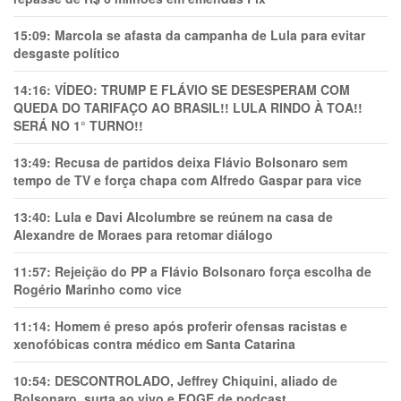
15:09:
Marcola se afasta da campanha de Lula para evitar
desgaste político
14:16:
VÍDEO: TRUMP E FLÁVIO SE DESESPERAM COM
QUEDA DO TARIFAÇO AO BRASIL!! LULA RINDO À TOA!!
SERÁ NO 1° TURNO!!
13:49:
Recusa de partidos deixa Flávio Bolsonaro sem
tempo de TV e força chapa com Alfredo Gaspar para vice
13:40:
Lula e Davi Alcolumbre se reúnem na casa de
Alexandre de Moraes para retomar diálogo
11:57:
Rejeição do PP a Flávio Bolsonaro força escolha de
Rogério Marinho como vice
11:14:
Homem é preso após proferir ofensas racistas e
xenofóbicas contra médico em Santa Catarina
10:54:
DESCONTROLADO, Jeffrey Chiquini, aliado de
Bolsonaro, surta ao vivo e FOGE de podcast