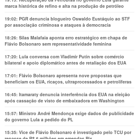
marca histórica de refino e alta na produção de petróleo
19:02:
PGR denuncia blogueiro Oswaldo Eustáquio ao STF
por associação criminosa e ataques à democracia
18:26:
Silas Malafaia aponta erro estratégico em chapa de
Flávio Bolsonaro sem representatividade feminina
17:20:
Lula conversa com Vladimir Putin sobre comércio
bilateral e apoio diplomático antes de retaliação dos EUA
17:01:
Flávio Bolsonaro apresenta nove propostas que
beneficiam os EUA, ricaços, ultraprocessados e petrolíferas
16:45:
Itamaraty denuncia interferência dos EUA na eleição
após cassação de visto de embaixadora em Washington
15:57:
Ministro André Mendonça exige dados de publicidade
do governo Lula a pedido do PL
15:35:
Vice de Flávio Bolsonaro é investigado pelo TCU por
repasse de R$ 6 milhões em emendas Pix