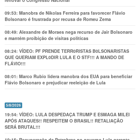
renovar o Congresso Nacional
09:53:
Manobra de Nikolas Ferreira para favorecer Flávio
Bolsonaro é frustrada por recusa de Romeu Zema
08:49:
Alexandre de Moraes nega recurso de Jair Bolsonaro
e mantém proibição de visitas políticas
08:24:
VÍDEO: PF PRENDE TERR0RlSTAS B0LSONARlSTAS
QUE QUERIAM EXPL0DlR LULA E O STF!!! A MANDO DE
FLÁVIO!!!
08:01:
Marco Rubio lidera manobra dos EUA para beneficiar
Flávio Bolsonaro e prejudicar reeleição de Lula
5/8/2026
19:54:
VÍDEO: LULA DESPEDAÇA TRUMP E ESMAGA MILEI
APÓS ATAQUES!! RESPEITEM O BRASIL!! RETALIAÇÃO
SERÁ BRUTAL!!!
19:15:
Recuperação da Petrobras no governo Lula garante