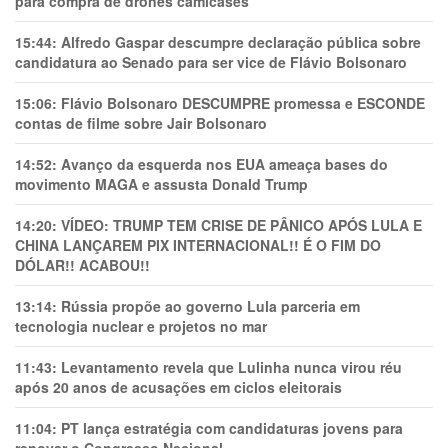
para compra de drones camicases
15:44:
Alfredo Gaspar descumpre declaração pública sobre
candidatura ao Senado para ser vice de Flávio Bolsonaro
15:06:
Flávio Bolsonaro DESCUMPRE promessa e ESCONDE
contas de filme sobre Jair Bolsonaro
14:52:
Avanço da esquerda nos EUA ameaça bases do
movimento MAGA e assusta Donald Trump
14:20:
VÍDEO: TRUMP TEM CRlSE DE PÂNlCO APÓS LULA E
CHINA LANÇAREM PIX INTERNACIONAL!! É O FIM DO
DÓLAR!! ACABOU!!
13:14:
Rússia propõe ao governo Lula parceria em
tecnologia nuclear e projetos no mar
11:43:
Levantamento revela que Lulinha nunca virou réu
após 20 anos de acusações em ciclos eleitorais
11:04:
PT lança estratégia com candidaturas jovens para