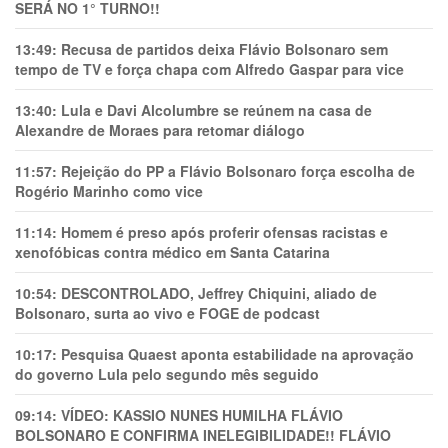
SERÁ NO 1° TURNO!!
13:49:
Recusa de partidos deixa Flávio Bolsonaro sem
tempo de TV e força chapa com Alfredo Gaspar para vice
13:40:
Lula e Davi Alcolumbre se reúnem na casa de
Alexandre de Moraes para retomar diálogo
11:57:
Rejeição do PP a Flávio Bolsonaro força escolha de
Rogério Marinho como vice
11:14:
Homem é preso após proferir ofensas racistas e
xenofóbicas contra médico em Santa Catarina
10:54:
DESCONTROLADO, Jeffrey Chiquini, aliado de
Bolsonaro, surta ao vivo e FOGE de podcast
10:17:
Pesquisa Quaest aponta estabilidade na aprovação
do governo Lula pelo segundo mês seguido
09:14:
VÍDEO: KASSIO NUNES HUMlLHA FLÁVIO
BOLSONARO E CONFIRMA INELEGIBILIDADE!! FLÁVIO