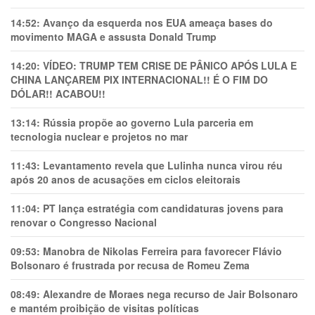
14:52:
Avanço da esquerda nos EUA ameaça bases do
movimento MAGA e assusta Donald Trump
14:20:
VÍDEO: TRUMP TEM CRlSE DE PÂNlCO APÓS LULA E
CHINA LANÇAREM PIX INTERNACIONAL!! É O FIM DO
DÓLAR!! ACABOU!!
13:14:
Rússia propõe ao governo Lula parceria em
tecnologia nuclear e projetos no mar
11:43:
Levantamento revela que Lulinha nunca virou réu
após 20 anos de acusações em ciclos eleitorais
11:04:
PT lança estratégia com candidaturas jovens para
renovar o Congresso Nacional
09:53:
Manobra de Nikolas Ferreira para favorecer Flávio
Bolsonaro é frustrada por recusa de Romeu Zema
08:49:
Alexandre de Moraes nega recurso de Jair Bolsonaro
e mantém proibição de visitas políticas