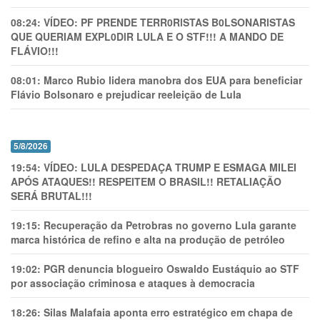
08:24:
VÍDEO: PF PRENDE TERR0RlSTAS B0LSONARlSTAS
QUE QUERIAM EXPL0DlR LULA E O STF!!! A MANDO DE
FLÁVIO!!!
08:01:
Marco Rubio lidera manobra dos EUA para beneficiar
Flávio Bolsonaro e prejudicar reeleição de Lula
5/8/2026
19:54:
VÍDEO: LULA DESPEDAÇA TRUMP E ESMAGA MILEI
APÓS ATAQUES!! RESPEITEM O BRASIL!! RETALIAÇÃO
SERÁ BRUTAL!!!
19:15:
Recuperação da Petrobras no governo Lula garante
marca histórica de refino e alta na produção de petróleo
19:02:
PGR denuncia blogueiro Oswaldo Eustáquio ao STF
por associação criminosa e ataques à democracia
18:26:
Silas Malafaia aponta erro estratégico em chapa de