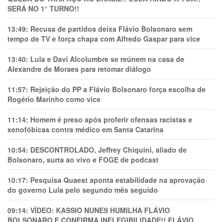
SERÁ NO 1° TURNO!!
13:49:
Recusa de partidos deixa Flávio Bolsonaro sem
tempo de TV e força chapa com Alfredo Gaspar para vice
13:40:
Lula e Davi Alcolumbre se reúnem na casa de
Alexandre de Moraes para retomar diálogo
11:57:
Rejeição do PP a Flávio Bolsonaro força escolha de
Rogério Marinho como vice
11:14:
Homem é preso após proferir ofensas racistas e
xenofóbicas contra médico em Santa Catarina
10:54:
DESCONTROLADO, Jeffrey Chiquini, aliado de
Bolsonaro, surta ao vivo e FOGE de podcast
10:17:
Pesquisa Quaest aponta estabilidade na aprovação
do governo Lula pelo segundo mês seguido
09:14:
VÍDEO: KASSIO NUNES HUMlLHA FLÁVIO
BOLSONARO E CONFIRMA INELEGIBILIDADE!! FLÁVIO