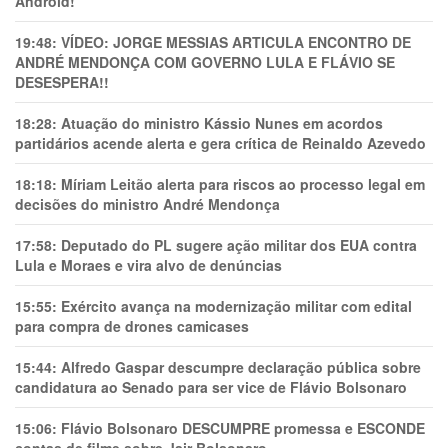
Android!
19:48:
VÍDEO: JORGE MESSIAS ARTICULA ENCONTRO DE
ANDRÉ MENDONÇA COM GOVERNO LULA E FLÁVIO SE
DESESPERA!!
18:28:
Atuação do ministro Kássio Nunes em acordos
partidários acende alerta e gera crítica de Reinaldo Azevedo
18:18:
Míriam Leitão alerta para riscos ao processo legal em
decisões do ministro André Mendonça
17:58:
Deputado do PL sugere ação militar dos EUA contra
Lula e Moraes e vira alvo de denúncias
15:55:
Exército avança na modernização militar com edital
para compra de drones camicases
15:44:
Alfredo Gaspar descumpre declaração pública sobre
candidatura ao Senado para ser vice de Flávio Bolsonaro
15:06:
Flávio Bolsonaro DESCUMPRE promessa e ESCONDE