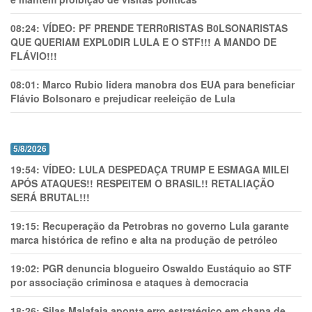
08:24:
VÍDEO: PF PRENDE TERR0RlSTAS B0LSONARlSTAS
QUE QUERIAM EXPL0DlR LULA E O STF!!! A MANDO DE
FLÁVIO!!!
08:01:
Marco Rubio lidera manobra dos EUA para beneficiar
Flávio Bolsonaro e prejudicar reeleição de Lula
5/8/2026
19:54:
VÍDEO: LULA DESPEDAÇA TRUMP E ESMAGA MILEI
APÓS ATAQUES!! RESPEITEM O BRASIL!! RETALIAÇÃO
SERÁ BRUTAL!!!
19:15:
Recuperação da Petrobras no governo Lula garante
marca histórica de refino e alta na produção de petróleo
19:02:
PGR denuncia blogueiro Oswaldo Eustáquio ao STF
por associação criminosa e ataques à democracia
18:26:
Silas Malafaia aponta erro estratégico em chapa de