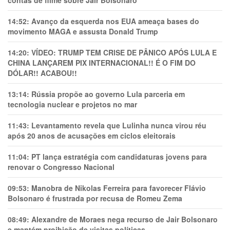
contas de filme sobre Jair Bolsonaro
14:52:
Avanço da esquerda nos EUA ameaça bases do
movimento MAGA e assusta Donald Trump
14:20:
VÍDEO: TRUMP TEM CRlSE DE PÂNlCO APÓS LULA E
CHINA LANÇAREM PIX INTERNACIONAL!! É O FIM DO
DÓLAR!! ACABOU!!
13:14:
Rússia propõe ao governo Lula parceria em
tecnologia nuclear e projetos no mar
11:43:
Levantamento revela que Lulinha nunca virou réu
após 20 anos de acusações em ciclos eleitorais
11:04:
PT lança estratégia com candidaturas jovens para
renovar o Congresso Nacional
09:53:
Manobra de Nikolas Ferreira para favorecer Flávio
Bolsonaro é frustrada por recusa de Romeu Zema
08:49:
Alexandre de Moraes nega recurso de Jair Bolsonaro
e mantém proibição de visitas políticas