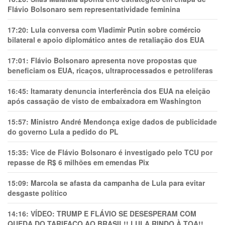
Flávio Bolsonaro sem representatividade feminina
17:20:
Lula conversa com Vladimir Putin sobre comércio
bilateral e apoio diplomático antes de retaliação dos EUA
17:01:
Flávio Bolsonaro apresenta nove propostas que
beneficiam os EUA, ricaços, ultraprocessados e petrolíferas
16:45:
Itamaraty denuncia interferência dos EUA na eleição
após cassação de visto de embaixadora em Washington
15:57:
Ministro André Mendonça exige dados de publicidade
do governo Lula a pedido do PL
15:35:
Vice de Flávio Bolsonaro é investigado pelo TCU por
repasse de R$ 6 milhões em emendas Pix
15:09:
Marcola se afasta da campanha de Lula para evitar
desgaste político
14:16:
VÍDEO: TRUMP E FLÁVIO SE DESESPERAM COM
QUEDA DO TARIFAÇO AO BRASIL!! LULA RINDO À TOA!!