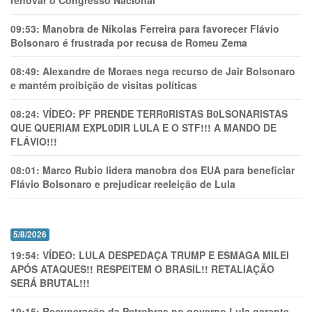
renovar o Congresso Nacional
09:53:
Manobra de Nikolas Ferreira para favorecer Flávio
Bolsonaro é frustrada por recusa de Romeu Zema
08:49:
Alexandre de Moraes nega recurso de Jair Bolsonaro
e mantém proibição de visitas políticas
08:24:
VÍDEO: PF PRENDE TERR0RlSTAS B0LSONARlSTAS
QUE QUERIAM EXPL0DlR LULA E O STF!!! A MANDO DE
FLÁVIO!!!
08:01:
Marco Rubio lidera manobra dos EUA para beneficiar
Flávio Bolsonaro e prejudicar reeleição de Lula
5/8/2026
19:54:
VÍDEO: LULA DESPEDAÇA TRUMP E ESMAGA MILEI
APÓS ATAQUES!! RESPEITEM O BRASIL!! RETALIAÇÃO
SERÁ BRUTAL!!!
19:15:
Recuperação da Petrobras no governo Lula garante