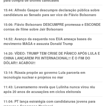
para compra de drones camicases
15:44:
Alfredo Gaspar descumpre declaração pública sobre
candidatura ao Senado para ser vice de Flávio Bolsonaro
15:06:
Flávio Bolsonaro DESCUMPRE promessa e ESCONDE
contas de filme sobre Jair Bolsonaro
14:52:
Avanço da esquerda nos EUA ameaça bases do
movimento MAGA e assusta Donald Trump
14:20:
VÍDEO: TRUMP TEM CRlSE DE PÂNlCO APÓS LULA E
CHINA LANÇAREM PIX INTERNACIONAL!! É O FIM DO
DÓLAR!! ACABOU!!
13:14:
Rússia propõe ao governo Lula parceria em
tecnologia nuclear e projetos no mar
11:43:
Levantamento revela que Lulinha nunca virou réu
após 20 anos de acusações em ciclos eleitorais
11:04:
PT lança estratégia com candidaturas jovens para