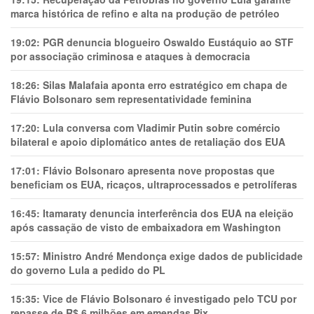
marca histórica de refino e alta na produção de petróleo
19:02:
PGR denuncia blogueiro Oswaldo Eustáquio ao STF
por associação criminosa e ataques à democracia
18:26:
Silas Malafaia aponta erro estratégico em chapa de
Flávio Bolsonaro sem representatividade feminina
17:20:
Lula conversa com Vladimir Putin sobre comércio
bilateral e apoio diplomático antes de retaliação dos EUA
17:01:
Flávio Bolsonaro apresenta nove propostas que
beneficiam os EUA, ricaços, ultraprocessados e petrolíferas
16:45:
Itamaraty denuncia interferência dos EUA na eleição
após cassação de visto de embaixadora em Washington
15:57:
Ministro André Mendonça exige dados de publicidade
do governo Lula a pedido do PL
15:35:
Vice de Flávio Bolsonaro é investigado pelo TCU por
repasse de R$ 6 milhões em emendas Pix