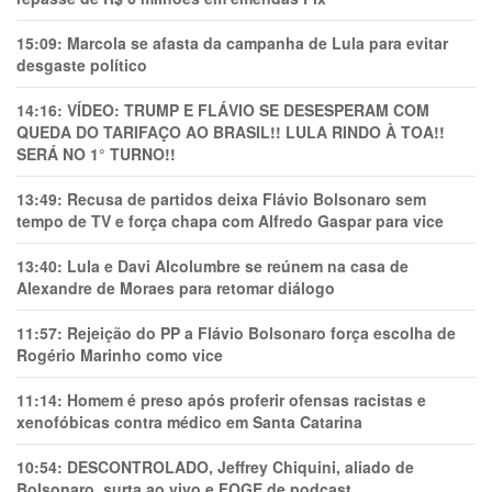
15:09:
Marcola se afasta da campanha de Lula para evitar
desgaste político
14:16:
VÍDEO: TRUMP E FLÁVIO SE DESESPERAM COM
QUEDA DO TARIFAÇO AO BRASIL!! LULA RINDO À TOA!!
SERÁ NO 1° TURNO!!
13:49:
Recusa de partidos deixa Flávio Bolsonaro sem
tempo de TV e força chapa com Alfredo Gaspar para vice
13:40:
Lula e Davi Alcolumbre se reúnem na casa de
Alexandre de Moraes para retomar diálogo
11:57:
Rejeição do PP a Flávio Bolsonaro força escolha de
Rogério Marinho como vice
11:14:
Homem é preso após proferir ofensas racistas e
xenofóbicas contra médico em Santa Catarina
10:54:
DESCONTROLADO, Jeffrey Chiquini, aliado de
Bolsonaro, surta ao vivo e FOGE de podcast