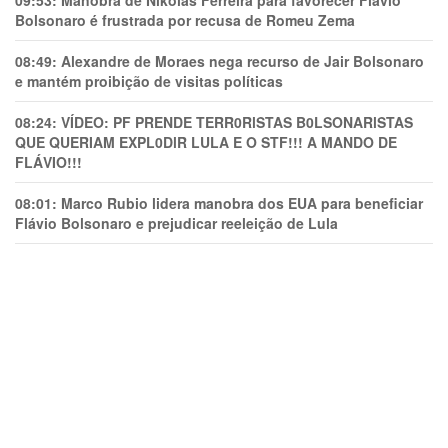
09:53:
Manobra de Nikolas Ferreira para favorecer Flávio
Bolsonaro é frustrada por recusa de Romeu Zema
08:49:
Alexandre de Moraes nega recurso de Jair Bolsonaro
e mantém proibição de visitas políticas
08:24:
VÍDEO: PF PRENDE TERR0RlSTAS B0LSONARlSTAS
QUE QUERIAM EXPL0DlR LULA E O STF!!! A MANDO DE
FLÁVIO!!!
08:01:
Marco Rubio lidera manobra dos EUA para beneficiar
Flávio Bolsonaro e prejudicar reeleição de Lula