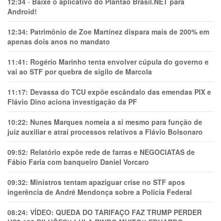
12:34
-
Baixe o aplicativo do Plantão Brasil.NET para
Android!
12:34:
Patrimônio de Zoe Martínez dispara mais de 200% em
apenas dois anos no mandato
11:41:
Rogério Marinho tenta envolver cúpula do governo e
vai ao STF por quebra de sigilo de Marcola
11:17:
Devassa do TCU expõe escândalo das emendas PIX e
Flávio Dino aciona investigação da PF
10:22:
Nunes Marques nomeia a si mesmo para função de
juiz auxiliar e atrai processos relativos a Flávio Bolsonaro
09:52:
Relatório expõe rede de farras e NEGOCIATAS de
Fábio Faria com banqueiro Daniel Vorcaro
09:32:
Ministros tentam apaziguar crise no STF apos
ingerência de André Mendonça sobre a Polícia Federal
08:24:
VÍDEO: QUEDA DO TARIFAÇO FAZ TRUMP PERDER