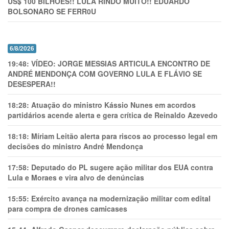
US$ 100 BILHÕES!! LULA RINDO MUITO!! EDUARDO
BOLSONARO SE FERR0U
6/8/2026
19:48:
VÍDEO: JORGE MESSIAS ARTICULA ENCONTRO DE
ANDRÉ MENDONÇA COM GOVERNO LULA E FLÁVIO SE
DESESPERA!!
18:28:
Atuação do ministro Kássio Nunes em acordos
partidários acende alerta e gera crítica de Reinaldo Azevedo
18:18:
Míriam Leitão alerta para riscos ao processo legal em
decisões do ministro André Mendonça
17:58:
Deputado do PL sugere ação militar dos EUA contra
Lula e Moraes e vira alvo de denúncias
15:55:
Exército avança na modernização militar com edital
para compra de drones camicases