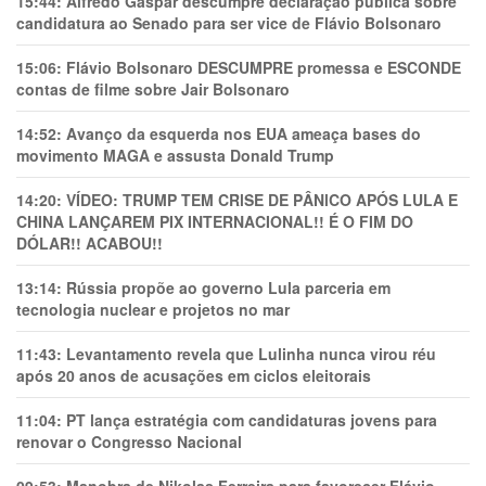
15:44:
Alfredo Gaspar descumpre declaração pública sobre
candidatura ao Senado para ser vice de Flávio Bolsonaro
15:06:
Flávio Bolsonaro DESCUMPRE promessa e ESCONDE
contas de filme sobre Jair Bolsonaro
14:52:
Avanço da esquerda nos EUA ameaça bases do
movimento MAGA e assusta Donald Trump
14:20:
VÍDEO: TRUMP TEM CRlSE DE PÂNlCO APÓS LULA E
CHINA LANÇAREM PIX INTERNACIONAL!! É O FIM DO
DÓLAR!! ACABOU!!
13:14:
Rússia propõe ao governo Lula parceria em
tecnologia nuclear e projetos no mar
11:43:
Levantamento revela que Lulinha nunca virou réu
após 20 anos de acusações em ciclos eleitorais
11:04:
PT lança estratégia com candidaturas jovens para
renovar o Congresso Nacional