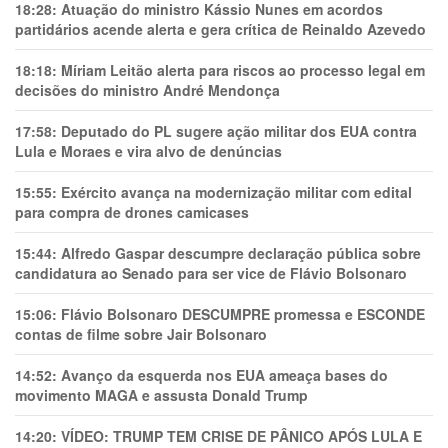
18:28:
Atuação do ministro Kássio Nunes em acordos
partidários acende alerta e gera crítica de Reinaldo Azevedo
18:18:
Míriam Leitão alerta para riscos ao processo legal em
decisões do ministro André Mendonça
17:58:
Deputado do PL sugere ação militar dos EUA contra
Lula e Moraes e vira alvo de denúncias
15:55:
Exército avança na modernização militar com edital
para compra de drones camicases
15:44:
Alfredo Gaspar descumpre declaração pública sobre
candidatura ao Senado para ser vice de Flávio Bolsonaro
15:06:
Flávio Bolsonaro DESCUMPRE promessa e ESCONDE
contas de filme sobre Jair Bolsonaro
14:52:
Avanço da esquerda nos EUA ameaça bases do
movimento MAGA e assusta Donald Trump
14:20:
VÍDEO: TRUMP TEM CRlSE DE PÂNlCO APÓS LULA E