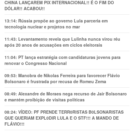
CHINA LANÇAREM PIX INTERNACIONAL!! É O FIM DO
DÓLAR!! ACABOU!!
13:14:
Rússia propõe ao governo Lula parceria em
tecnologia nuclear e projetos no mar
11:43:
Levantamento revela que Lulinha nunca virou réu
após 20 anos de acusações em ciclos eleitorais
11:04:
PT lança estratégia com candidaturas jovens para
renovar o Congresso Nacional
09:53:
Manobra de Nikolas Ferreira para favorecer Flávio
Bolsonaro é frustrada por recusa de Romeu Zema
08:49:
Alexandre de Moraes nega recurso de Jair Bolsonaro
e mantém proibição de visitas políticas
08:24:
VÍDEO: PF PRENDE TERR0RlSTAS B0LSONARlSTAS
QUE QUERIAM EXPL0DlR LULA E O STF!!! A MANDO DE
FLÁVIO!!!