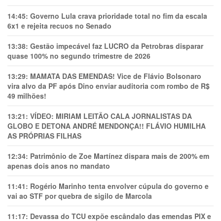
14:45:
Governo Lula crava prioridade total no fim da escala
6x1 e rejeita recuos no Senado
13:38:
Gestão impecável faz LUCRO da Petrobras disparar
quase 100% no segundo trimestre de 2026
13:29:
MAMATA DAS EMENDAS! Vice de Flávio Bolsonaro
vira alvo da PF após Dino enviar auditoria com rombo de R$
49 milhões!
13:21:
VÍDEO: MIRIAM LEITÃO CALA JORNALISTAS DA
GLOBO E DETONA ANDRÉ MENDONÇA!! FLÁVIO HUMILHA
AS PRÓPRIAS FILHAS
12:34:
Patrimônio de Zoe Martínez dispara mais de 200% em
apenas dois anos no mandato
11:41:
Rogério Marinho tenta envolver cúpula do governo e
vai ao STF por quebra de sigilo de Marcola
11:17:
Devassa do TCU expõe escândalo das emendas PIX e