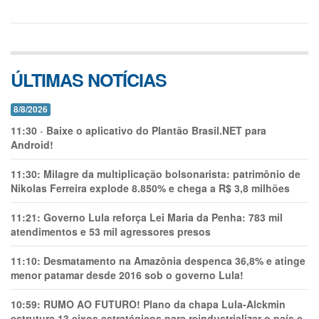
ÚLTIMAS NOTÍCIAS
8/8/2026
11:30
-
Baixe o aplicativo do Plantão Brasil.NET para
Android!
11:30:
Milagre da multiplicação bolsonarista: patrimônio de
Nikolas Ferreira explode 8.850% e chega a R$ 3,8 milhões
11:21:
Governo Lula reforça Lei Maria da Penha: 783 mil
atendimentos e 53 mil agressores presos
11:10:
Desmatamento na Amazônia despenca 36,8% e atinge
menor patamar desde 2016 sob o governo Lula!
10:59:
RUMO AO FUTURO! Plano da chapa Lula-Alckmin
estrutura 13 eixos estratégicos para reindustrializar o país e