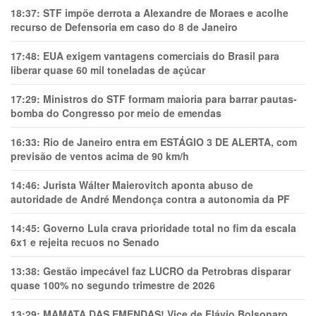
18:37:
STF impõe derrota a Alexandre de Moraes e acolhe
recurso de Defensoria em caso do 8 de Janeiro
17:48:
EUA exigem vantagens comerciais do Brasil para
liberar quase 60 mil toneladas de açúcar
17:29:
Ministros do STF formam maioria para barrar pautas-
bomba do Congresso por meio de emendas
16:33:
Rio de Janeiro entra em ESTÁGIO 3 DE ALERTA, com
previsão de ventos acima de 90 km/h
14:46:
Jurista Wálter Maierovitch aponta abuso de
autoridade de André Mendonça contra a autonomia da PF
14:45:
Governo Lula crava prioridade total no fim da escala
6x1 e rejeita recuos no Senado
13:38:
Gestão impecável faz LUCRO da Petrobras disparar
quase 100% no segundo trimestre de 2026
13:29:
MAMATA DAS EMENDAS! Vice de Flávio Bolsonaro