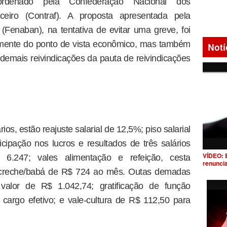
ordenado pela Confederação Nacional dos
eiro (Contraf). A proposta apresentada pela
Fenaban), na tentativa de evitar uma greve, foi
somente do ponto de vista econômico, mas também
Notí
emais reivindicações da pauta de reivindicações
ios, estão reajuste salarial de 12,5%; piso salarial
icipação nos lucros e resultados de três salários
VÍDEO: 
 6.247; vales alimentação e refeição, cesta
renunci
io-creche/babá de R$ 724 ao mês. Outas demadas
 valor de R$ 1.042,74; gratificação de função
cargo efetivo; e vale-cultura de R$ 112,50 para