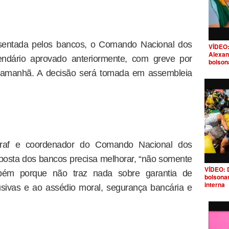
resentada pelos bancos, o Comando Nacional dos
VÍDEO:
Alexan
endário aprovado anteriormente, com greve por
bolson
e amanhã. A decisão será tomada em assembleia
traf e coordenador do Comando Nacional dos
oposta dos bancos precisa melhorar, “não somente
VÍDEO: 
bém porque não traz nada sobre garantia de
bolsona
interna
ivas e ao assédio moral, segurança bancária e