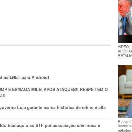
VÍDEO:
APÓS AT
RETALIA
 Brasil.NET para Android!
MP E ESMAGA MILEI APÓS ATAQUES!! RESPEITEM O
!!!
overno Lula garante marca histórica de refino e alta
Recupera
do Eustáquio ao STF por associação criminosa e
marca hi
petróleo