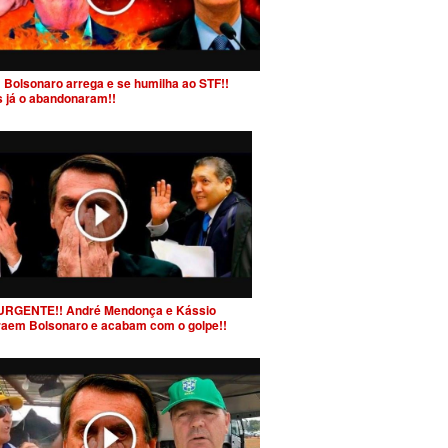
 Bolsonaro arrega e se humilha ao STF!!
s já o abandonaram!!
URGENTE!! André Mendonça e Kássio
raem Bolsonaro e acabam com o golpe!!