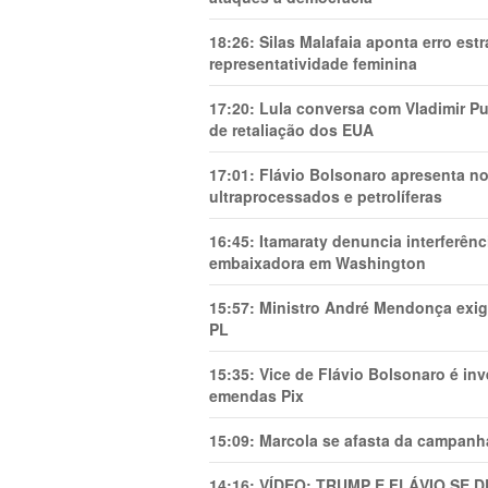
18:26:
Silas Malafaia aponta erro es
representatividade feminina
17:20:
Lula conversa com Vladimir Put
de retaliação dos EUA
17:01:
Flávio Bolsonaro apresenta no
ultraprocessados e petrolíferas
16:45:
Itamaraty denuncia interferên
embaixadora em Washington
15:57:
Ministro André Mendonça exig
PL
15:35:
Vice de Flávio Bolsonaro é in
emendas Pix
15:09:
Marcola se afasta da campanha
14:16:
VÍDEO: TRUMP E FLÁVIO SE 