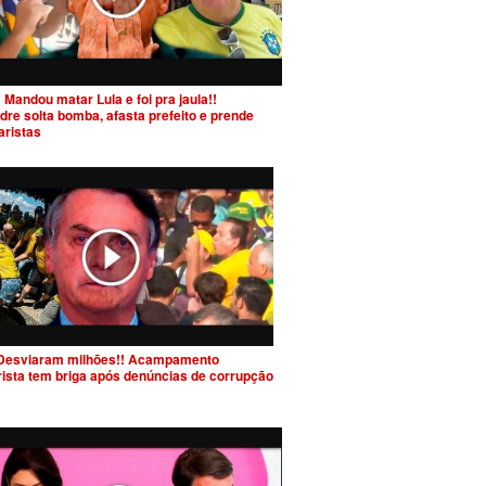
 Mandou matar Lula e foi pra jaula!!
dre solta bomba, afasta prefeito e prende
aristas
Desviaram milhões!! Acampamento
rista tem briga após denúncias de corrupção