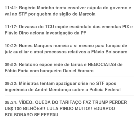
11:41:
Rogério Marinho tenta envolver cúpula do governo e
vai ao STF por quebra de sigilo de Marcola
11:17:
Devassa do TCU expõe escândalo das emendas PIX e
Flávio Dino aciona investigação da PF
10:22:
Nunes Marques nomeia a si mesmo para função de
juiz auxiliar e atrai processos relativos a Flávio Bolsonaro
09:52:
Relatório expõe rede de farras e NEGOCIATAS de
Fábio Faria com banqueiro Daniel Vorcaro
09:32:
Ministros tentam apaziguar crise no STF apos
ingerência de André Mendonça sobre a Polícia Federal
08:24:
VÍDEO: QUEDA DO TARIFAÇO FAZ TRUMP PERDER
US$ 100 BILHÕES!! LULA RINDO MUITO!! EDUARDO
BOLSONARO SE FERR0U