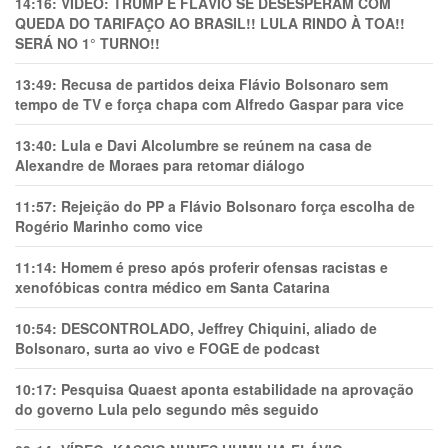
14:16:
VÍDEO: TRUMP E FLÁVIO SE DESESPERAM COM
QUEDA DO TARIFAÇO AO BRASIL!! LULA RINDO À TOA!!
SERÁ NO 1° TURNO!!
13:49:
Recusa de partidos deixa Flávio Bolsonaro sem
tempo de TV e força chapa com Alfredo Gaspar para vice
13:40:
Lula e Davi Alcolumbre se reúnem na casa de
Alexandre de Moraes para retomar diálogo
11:57:
Rejeição do PP a Flávio Bolsonaro força escolha de
Rogério Marinho como vice
11:14:
Homem é preso após proferir ofensas racistas e
xenofóbicas contra médico em Santa Catarina
10:54:
DESCONTROLADO, Jeffrey Chiquini, aliado de
Bolsonaro, surta ao vivo e FOGE de podcast
10:17:
Pesquisa Quaest aponta estabilidade na aprovação
do governo Lula pelo segundo mês seguido