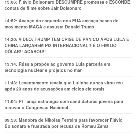
15:06:
Flávio Bolsonaro DESCUMPRE promessa e ESCONDE
contas de filme sobre Jair Bolsonaro
14:52:
Avanço da esquerda nos EUA ameaça bases do
movimento MAGA e assusta Donald Trump
14:20:
VÍDEO: TRUMP TEM CRlSE DE PÂNlCO APÓS LULA E
CHINA LANÇAREM PIX INTERNACIONAL!! É O FIM DO
DÓLAR!! ACABOU!!
13:14:
Rússia propõe ao governo Lula parceria em
tecnologia nuclear e projetos no mar
11:43:
Levantamento revela que Lulinha nunca virou réu
após 20 anos de acusações em ciclos eleitorais
11:04:
PT lança estratégia com candidaturas jovens para
renovar o Congresso Nacional
09:53:
Manobra de Nikolas Ferreira para favorecer Flávio
Bolsonaro é frustrada por recusa de Romeu Zema