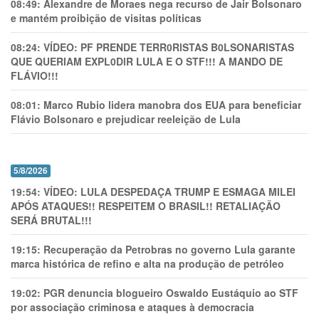
08:49:
Alexandre de Moraes nega recurso de Jair Bolsonaro
e mantém proibição de visitas políticas
08:24:
VÍDEO: PF PRENDE TERR0RlSTAS B0LSONARlSTAS
QUE QUERIAM EXPL0DlR LULA E O STF!!! A MANDO DE
FLÁVIO!!!
08:01:
Marco Rubio lidera manobra dos EUA para beneficiar
Flávio Bolsonaro e prejudicar reeleição de Lula
5/8/2026
19:54:
VÍDEO: LULA DESPEDAÇA TRUMP E ESMAGA MILEI
APÓS ATAQUES!! RESPEITEM O BRASIL!! RETALIAÇÃO
SERÁ BRUTAL!!!
19:15:
Recuperação da Petrobras no governo Lula garante
marca histórica de refino e alta na produção de petróleo
19:02:
PGR denuncia blogueiro Oswaldo Eustáquio ao STF
por associação criminosa e ataques à democracia