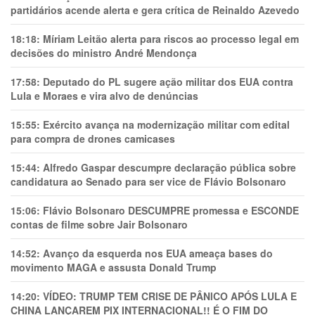
partidários acende alerta e gera crítica de Reinaldo Azevedo
18:18:
Míriam Leitão alerta para riscos ao processo legal em
decisões do ministro André Mendonça
17:58:
Deputado do PL sugere ação militar dos EUA contra
Lula e Moraes e vira alvo de denúncias
15:55:
Exército avança na modernização militar com edital
para compra de drones camicases
15:44:
Alfredo Gaspar descumpre declaração pública sobre
candidatura ao Senado para ser vice de Flávio Bolsonaro
15:06:
Flávio Bolsonaro DESCUMPRE promessa e ESCONDE
contas de filme sobre Jair Bolsonaro
14:52:
Avanço da esquerda nos EUA ameaça bases do
movimento MAGA e assusta Donald Trump
14:20:
VÍDEO: TRUMP TEM CRlSE DE PÂNlCO APÓS LULA E
CHINA LANÇAREM PIX INTERNACIONAL!! É O FIM DO