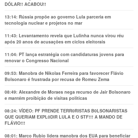
DÓLAR!! ACABOU!!
13:14:
Rússia propõe ao governo Lula parceria em
tecnologia nuclear e projetos no mar
11:43:
Levantamento revela que Lulinha nunca virou réu
após 20 anos de acusações em ciclos eleitorais
11:04:
PT lança estratégia com candidaturas jovens para
renovar o Congresso Nacional
09:53:
Manobra de Nikolas Ferreira para favorecer Flávio
Bolsonaro é frustrada por recusa de Romeu Zema
08:49:
Alexandre de Moraes nega recurso de Jair Bolsonaro
e mantém proibição de visitas políticas
08:24:
VÍDEO: PF PRENDE TERR0RlSTAS B0LSONARlSTAS
QUE QUERIAM EXPL0DlR LULA E O STF!!! A MANDO DE
FLÁVIO!!!
08:01:
Marco Rubio lidera manobra dos EUA para beneficiar