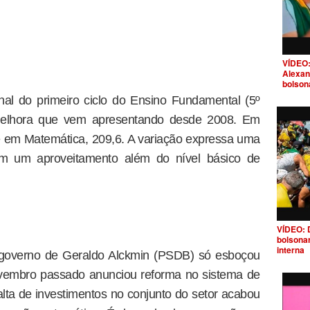
VÍDEO:
Alexan
bolson
al do primeiro ciclo do Ensino Fundamental (5º
melhora que vem apresentando desde 2008. Em
e em Matemática, 209,6. A variação expressa uma
com um aproveitamento além do nível básico de
VÍDEO: 
bolsona
interna
 governo de Geraldo Alckmin (PSDB) só esboçou
vembro passado anunciou reforma no sistema de
alta de investimentos no conjunto do setor acabou