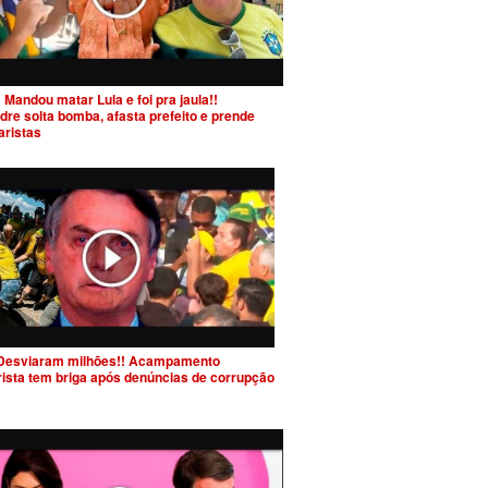
 Mandou matar Lula e foi pra jaula!!
dre solta bomba, afasta prefeito e prende
aristas
Desviaram milhões!! Acampamento
rista tem briga após denúncias de corrupção