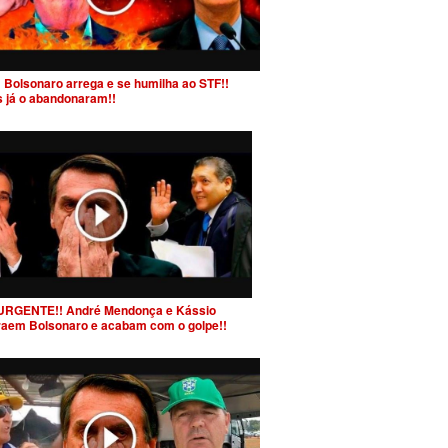
 Bolsonaro arrega e se humilha ao STF!!
s já o abandonaram!!
URGENTE!! André Mendonça e Kássio
raem Bolsonaro e acabam com o golpe!!