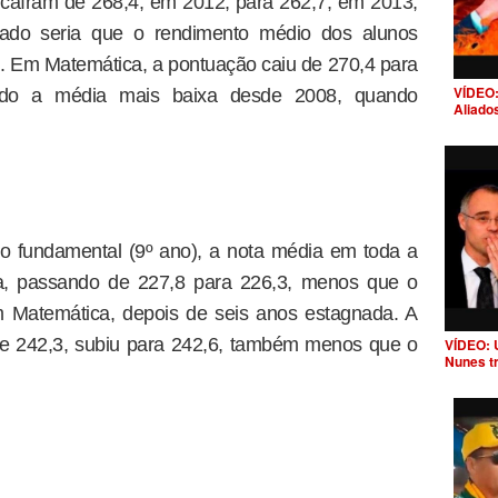
caíram de 268,4, em 2012, para 262,7, em 2013,
do seria que o rendimento médio dos alunos
 Em Matemática, a pontuação caiu de 270,4 para
VÍDEO:
do a média mais baixa desde 2008, quando
Aliado
no fundamental (9º ano), a nota média em toda a
a, passando de 227,8 para 226,3, menos que o
 Matemática, depois de seis anos estagnada. A
e 242,3, subiu para 242,6, também menos que o
VÍDEO: 
Nunes t