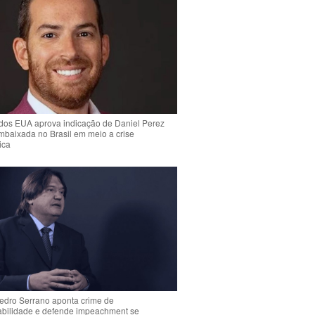
dos EUA aprova indicação de Daniel Perez
mbaixada no Brasil em meio a crise
ica
Pedro Serrano aponta crime de
abilidade e defende impeachment se