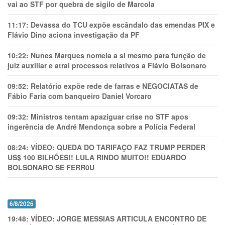
vai ao STF por quebra de sigilo de Marcola
11:17:
Devassa do TCU expõe escândalo das emendas PIX e
Flávio Dino aciona investigação da PF
10:22:
Nunes Marques nomeia a si mesmo para função de
juiz auxiliar e atrai processos relativos a Flávio Bolsonaro
09:52:
Relatório expõe rede de farras e NEGOCIATAS de
Fábio Faria com banqueiro Daniel Vorcaro
09:32:
Ministros tentam apaziguar crise no STF apos
ingerência de André Mendonça sobre a Polícia Federal
08:24:
VÍDEO: QUEDA DO TARIFAÇO FAZ TRUMP PERDER
US$ 100 BILHÕES!! LULA RINDO MUITO!! EDUARDO
BOLSONARO SE FERR0U
6/8/2026
19:48:
VÍDEO: JORGE MESSIAS ARTICULA ENCONTRO DE