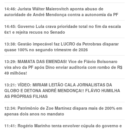
14:46:
Jurista Wálter Maierovitch aponta abuso de
autoridade de André Mendonça contra a autonomia da PF
14:45:
Governo Lula crava prioridade total no fim da escala
6x1 e rejeita recuos no Senado
13:38:
Gestão impecável faz LUCRO da Petrobras disparar
quase 100% no segundo trimestre de 2026
13:29:
MAMATA DAS EMENDAS! Vice de Flávio Bolsonaro
vira alvo da PF após Dino enviar auditoria com rombo de R$
49 milhões!
13:21:
VÍDEO: MIRIAM LEITÃO CALA JORNALISTAS DA
GLOBO E DETONA ANDRÉ MENDONÇA!! FLÁVIO HUMILHA
AS PRÓPRIAS FILHAS
12:34:
Patrimônio de Zoe Martínez dispara mais de 200% em
apenas dois anos no mandato
11:41:
Rogério Marinho tenta envolver cúpula do governo e