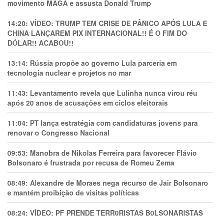
movimento MAGA e assusta Donald Trump
14:20:
VÍDEO: TRUMP TEM CRlSE DE PÂNlCO APÓS LULA E
CHINA LANÇAREM PIX INTERNACIONAL!! É O FIM DO
DÓLAR!! ACABOU!!
13:14:
Rússia propõe ao governo Lula parceria em
tecnologia nuclear e projetos no mar
11:43:
Levantamento revela que Lulinha nunca virou réu
após 20 anos de acusações em ciclos eleitorais
11:04:
PT lança estratégia com candidaturas jovens para
renovar o Congresso Nacional
09:53:
Manobra de Nikolas Ferreira para favorecer Flávio
Bolsonaro é frustrada por recusa de Romeu Zema
08:49:
Alexandre de Moraes nega recurso de Jair Bolsonaro
e mantém proibição de visitas políticas
08:24:
VÍDEO: PF PRENDE TERR0RlSTAS B0LSONARlSTAS