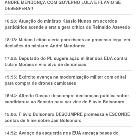
ANDRÉ MENDONÇA COM GOVERNO LULA E FLÁVIO SE
DESESPERA!!
18:28:
Atuação do ministro Kássio Nunes em acordos
partidários acende alerta e gera crítica de Reinaldo Azevedo
18:18:
Míriam Leitão alerta para riscos ao processo legal em
decisões do ministro André Mendonça
17:58:
Deputado do PL sugere ação militar dos EUA contra
Lula e Moraes e vira alvo de denúncias
15:55:
Exército avança na modernização militar com edital
para compra de drones camicases
15:44:
Alfredo Gaspar descumpre declaração pública sobre
candidatura ao Senado para ser vice de Flávio Bolsonaro
15:06:
Flávio Bolsonaro DESCUMPRE promessa e ESCONDE
contas de filme sobre Jair Bolsonaro
14:52:
Avanço da esquerda nos EUA ameaça bases do