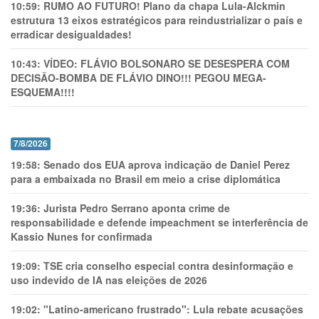
10:59:
RUMO AO FUTURO! Plano da chapa Lula-Alckmin
estrutura 13 eixos estratégicos para reindustrializar o país e
erradicar desigualdades!
10:43:
VÍDEO: FLÁVIO BOLSONARO SE DESESPERA COM
DECISÃO-BOMBA DE FLÁVIO DINO!!! PEGOU MEGA-
ESQUEMA!!!!
7/8/2026
19:58:
Senado dos EUA aprova indicação de Daniel Perez
para a embaixada no Brasil em meio a crise diplomática
19:36:
Jurista Pedro Serrano aponta crime de
responsabilidade e defende impeachment se interferência de
Kassio Nunes for confirmada
19:09:
TSE cria conselho especial contra desinformação e
uso indevido de IA nas eleições de 2026
19:02:
"Latino-americano frustrado": Lula rebate acusações