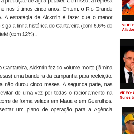
a produção de água potável. Com isso, a represa
me nos últimos cinco anos. Ontem, o Rio Grande
 A estratégia de Alckmin é fazer que o menor
VÍDEO:
siga a linha histórica do Cantareira (com 6,6% do
Aliado
Tietê (com 12%) .
o Cantareira, Alckmin fez do volume morto (lâmina
resas) uma bandeira da campanha para reeleição.
ua não durou cinco meses. A segunda parte, nas
 evitar de uma vez por todas o racionamento na
VÍDEO: 
Nunes t
 ocorre de forma velada em Mauá e em Guarulhos.
sentar um plano de operação para a Agência