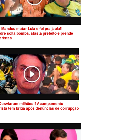
 Mandou matar Lula e foi pra jaula!!
dre solta bomba, afasta prefeito e prende
aristas
Desviaram milhões!! Acampamento
rista tem briga após denúncias de corrupção