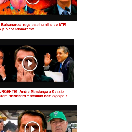
 Bolsonaro arrega e se humilha ao STF!!
s já o abandonaram!!
URGENTE!! André Mendonça e Kássio
raem Bolsonaro e acabam com o golpe!!