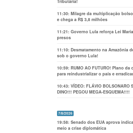
Tributária!
11:30:
Milagre da multiplicação bolso
e chega a R$ 3,8 milhões
11:21:
Governo Lula reforça Lei Mari
presos
11:10:
Desmatamento na Amazônia de
sob o governo Lula!
10:59:
RUMO AO FUTURO! Plano da cha
para reindustrializar o país e erradic
10:43:
VÍDEO: FLÁVIO BOLSONARO 
DINO!!! PEGOU MEGA-ESQUEMA!!!!
7/8/2026
19:58:
Senado dos EUA aprova indica
meio a crise diplomática