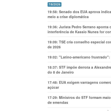
7/8/2026
19:58:
Senado dos EUA aprova indica
meio a crise diplomática
19:36:
Jurista Pedro Serrano aponta
interferência de Kassio Nunes for co
19:09:
TSE cria conselho especial co
de 2026
19:02:
"Latino-americano frustrado":
18:37:
STF impõe derrota a Alexandre
do 8 de Janeiro
17:48:
EUA exigem vantagens comercia
açúcar
17:29:
Ministros do STF formam maio
de emendas