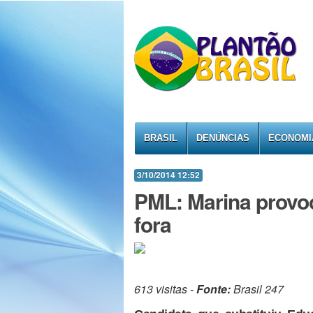
BRASIL
DENÚNCIAS
ECONOMI
3/10/2014 12:52
PML: Marina provoc
fora
613 visitas -
Fonte:
Brasil 247