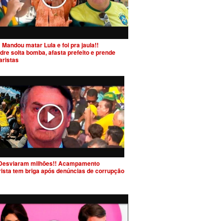
 Mandou matar Lula e foi pra jaula!!
dre solta bomba, afasta prefeito e prende
aristas
Desviaram milhões!! Acampamento
rista tem briga após denúncias de corrupção