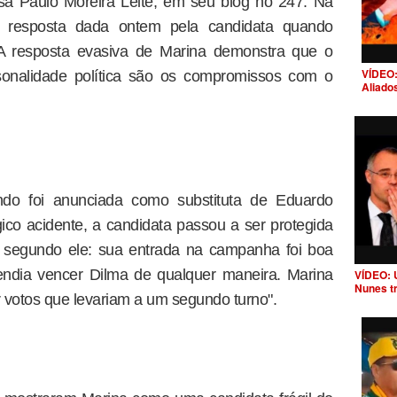
lisa Paulo Moreira Leite, em seu blog no 247. Na
ica resposta dada ontem pela candidata quando
 "A resposta evasiva de Marina demonstra que o
VÍDEO:
rsonalidade política são os compromissos com o
Aliado
o foi anunciada como substituta de Eduardo
o acidente, a candidata passou a ser protegida
o, segundo ele: sua entrada na campanha foi boa
endia vencer Dilma de qualquer maneira. Marina
VÍDEO: 
Nunes t
 votos que levariam a um segundo turno".