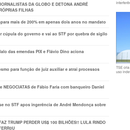
interfer
A JORNALISTAS DA GLOBO E DETONA ANDRÉ
RÓPRIAS FILHAS
ispara mais de 200% em apenas dois anos no mandato
r cúpula do governo e vai ao STF por quebra de sigilo
lo das emendas PIX e Flávio Dino aciona
TSE cria
mo para função de juiz auxiliar e atrai processos
uso inde
s e NEGOCIATAS de Fábio Faria com banqueiro Daniel
rise no STF apos ingerência de André Mendonça sobre
FAZ TRUMP PERDER US$ 100 BILHÕES!! LULA RINDO
FERR0U