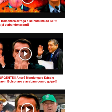
 Bolsonaro arrega e se humilha ao STF!!
s já o abandonaram!!
URGENTE!! André Mendonça e Kássio
raem Bolsonaro e acabam com o golpe!!