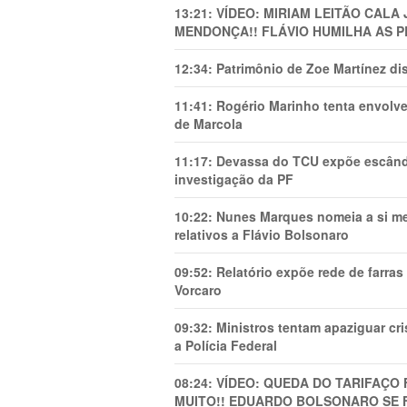
13:21:
VÍDEO: MIRIAM LEITÃO CAL
MENDONÇA!! FLÁVIO HUMILHA AS P
12:34:
Patrimônio de Zoe Martínez d
11:41:
Rogério Marinho tenta envolve
de Marcola
11:17:
Devassa do TCU expõe escânda
investigação da PF
10:22:
Nunes Marques nomeia a si mes
relativos a Flávio Bolsonaro
09:52:
Relatório expõe rede de farra
Vorcaro
09:32:
Ministros tentam apaziguar c
a Polícia Federal
08:24:
VÍDEO: QUEDA DO TARIFAÇO 
MUITO!! EDUARDO BOLSONARO SE 