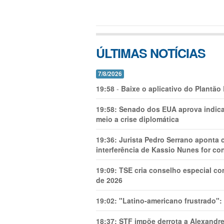
ÚLTIMAS NOTÍCIAS
7/8/2026
19:58
-
Baixe o aplicativo do Plantão
19:58:
Senado dos EUA aprova indica
meio a crise diplomática
19:36:
Jurista Pedro Serrano aponta
interferência de Kassio Nunes for co
19:09:
TSE cria conselho especial co
de 2026
19:02:
"Latino-americano frustrado":
18:37:
STF impõe derrota a Alexandre