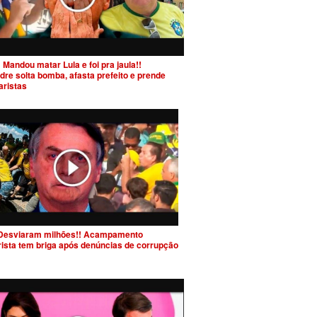
 Mandou matar Lula e foi pra jaula!!
dre solta bomba, afasta prefeito e prende
aristas
Desviaram milhões!! Acampamento
rista tem briga após denúncias de corrupção