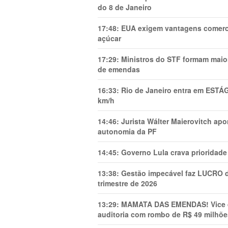
do 8 de Janeiro
17:48:
EUA exigem vantagens comercia
açúcar
17:29:
Ministros do STF formam maio
de emendas
16:33:
Rio de Janeiro entra em ESTÁ
km/h
14:46:
Jurista Wálter Maierovitch ap
autonomia da PF
14:45:
Governo Lula crava prioridade 
13:38:
Gestão impecável faz LUCRO d
trimestre de 2026
13:29:
MAMATA DAS EMENDAS! Vice de 
auditoria com rombo de R$ 49 milhõe