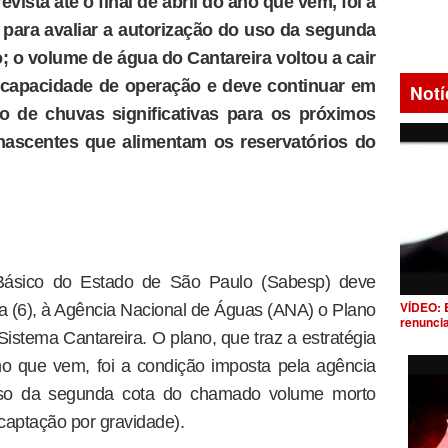
evista até o final de abril do ano que vem, foi a
 para avaliar a autorização do uso da segunda
 o volume de água do Cantareira voltou a cair
a capacidade de operação e deve continuar em
Notí
o de chuvas significativas para os próximos
nascentes que alimentam os reservatórios do
ásico do Estado de São Paulo (Sabesp) deve
VÍDEO: 
ra (6), à Agência Nacional de Águas (ANA) o Plano
renunci
istema Cantareira. O plano, que traz a estratégia
 ano que vem, foi a condição imposta pela agência
 uso da segunda cota do chamado volume morto
 captação por gravidade).