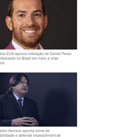
dos EUA aprova indicação de Daniel Perez
mbaixada no Brasil em meio a crise
ica
Pedro Serrano aponta crime de
abilidade e defende impeachment se