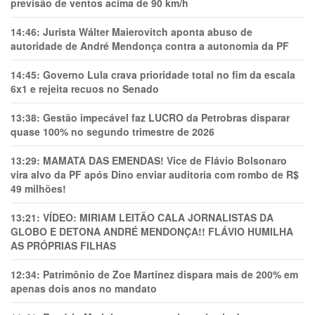
previsão de ventos acima de 90 km/h
14:46:
Jurista Wálter Maierovitch aponta abuso de
autoridade de André Mendonça contra a autonomia da PF
14:45:
Governo Lula crava prioridade total no fim da escala
6x1 e rejeita recuos no Senado
13:38:
Gestão impecável faz LUCRO da Petrobras disparar
quase 100% no segundo trimestre de 2026
13:29:
MAMATA DAS EMENDAS! Vice de Flávio Bolsonaro
vira alvo da PF após Dino enviar auditoria com rombo de R$
49 milhões!
13:21:
VÍDEO: MIRIAM LEITÃO CALA JORNALISTAS DA
GLOBO E DETONA ANDRÉ MENDONÇA!! FLÁVIO HUMILHA
AS PRÓPRIAS FILHAS
12:34:
Patrimônio de Zoe Martínez dispara mais de 200% em
apenas dois anos no mandato