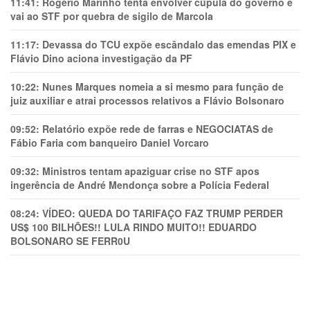
11:41:
Rogério Marinho tenta envolver cúpula do governo e
vai ao STF por quebra de sigilo de Marcola
11:17:
Devassa do TCU expõe escândalo das emendas PIX e
Flávio Dino aciona investigação da PF
10:22:
Nunes Marques nomeia a si mesmo para função de
juiz auxiliar e atrai processos relativos a Flávio Bolsonaro
09:52:
Relatório expõe rede de farras e NEGOCIATAS de
Fábio Faria com banqueiro Daniel Vorcaro
09:32:
Ministros tentam apaziguar crise no STF apos
ingerência de André Mendonça sobre a Polícia Federal
08:24:
VÍDEO: QUEDA DO TARIFAÇO FAZ TRUMP PERDER
US$ 100 BILHÕES!! LULA RINDO MUITO!! EDUARDO
BOLSONARO SE FERR0U