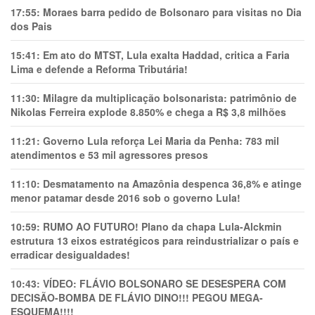
17:55:
Moraes barra pedido de Bolsonaro para visitas no Dia
dos Pais
15:41:
Em ato do MTST, Lula exalta Haddad, critica a Faria
Lima e defende a Reforma Tributária!
11:30:
Milagre da multiplicação bolsonarista: patrimônio de
Nikolas Ferreira explode 8.850% e chega a R$ 3,8 milhões
11:21:
Governo Lula reforça Lei Maria da Penha: 783 mil
atendimentos e 53 mil agressores presos
11:10:
Desmatamento na Amazônia despenca 36,8% e atinge
menor patamar desde 2016 sob o governo Lula!
10:59:
RUMO AO FUTURO! Plano da chapa Lula-Alckmin
estrutura 13 eixos estratégicos para reindustrializar o país e
erradicar desigualdades!
10:43:
VÍDEO: FLÁVIO BOLSONARO SE DESESPERA COM
DECISÃO-BOMBA DE FLÁVIO DINO!!! PEGOU MEGA-
ESQUEMA!!!!