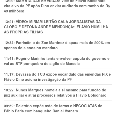
13:29:
MAMATA DAS EMENDAS! Vice de Flávio Bolsonaro
vira alvo da PF após Dino enviar auditoria com rombo de R$
49 milhões!
13:21:
VÍDEO: MIRIAM LEITÃO CALA JORNALISTAS DA
GLOBO E DETONA ANDRÉ MENDONÇA!! FLÁVIO HUMILHA
AS PRÓPRIAS FILHAS
12:34:
Patrimônio de Zoe Martínez dispara mais de 200% em
apenas dois anos no mandato
11:41:
Rogério Marinho tenta envolver cúpula do governo e
vai ao STF por quebra de sigilo de Marcola
11:17:
Devassa do TCU expõe escândalo das emendas PIX e
Flávio Dino aciona investigação da PF
10:22:
Nunes Marques nomeia a si mesmo para função de
juiz auxiliar e atrai processos relativos a Flávio Bolsonaro
09:52:
Relatório expõe rede de farras e NEGOCIATAS de
Fábio Faria com banqueiro Daniel Vorcaro