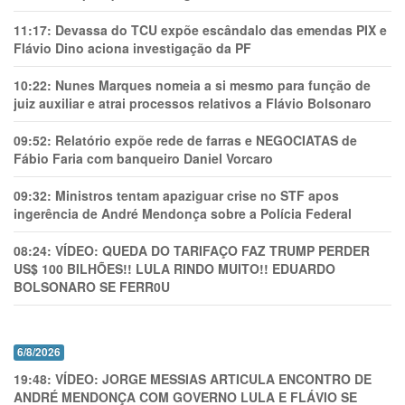
11:17:
Devassa do TCU expõe escândalo das emendas PIX e
Flávio Dino aciona investigação da PF
10:22:
Nunes Marques nomeia a si mesmo para função de
juiz auxiliar e atrai processos relativos a Flávio Bolsonaro
09:52:
Relatório expõe rede de farras e NEGOCIATAS de
Fábio Faria com banqueiro Daniel Vorcaro
09:32:
Ministros tentam apaziguar crise no STF apos
ingerência de André Mendonça sobre a Polícia Federal
08:24:
VÍDEO: QUEDA DO TARIFAÇO FAZ TRUMP PERDER
US$ 100 BILHÕES!! LULA RINDO MUITO!! EDUARDO
BOLSONARO SE FERR0U
6/8/2026
19:48:
VÍDEO: JORGE MESSIAS ARTICULA ENCONTRO DE
ANDRÉ MENDONÇA COM GOVERNO LULA E FLÁVIO SE