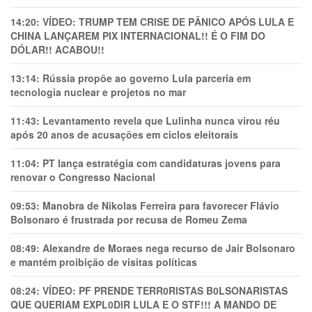
14:20:
VÍDEO: TRUMP TEM CRlSE DE PÂNlCO APÓS LULA E
CHINA LANÇAREM PIX INTERNACIONAL!! É O FIM DO
DÓLAR!! ACABOU!!
13:14:
Rússia propõe ao governo Lula parceria em
tecnologia nuclear e projetos no mar
11:43:
Levantamento revela que Lulinha nunca virou réu
após 20 anos de acusações em ciclos eleitorais
11:04:
PT lança estratégia com candidaturas jovens para
renovar o Congresso Nacional
09:53:
Manobra de Nikolas Ferreira para favorecer Flávio
Bolsonaro é frustrada por recusa de Romeu Zema
08:49:
Alexandre de Moraes nega recurso de Jair Bolsonaro
e mantém proibição de visitas políticas
08:24:
VÍDEO: PF PRENDE TERR0RlSTAS B0LSONARlSTAS
QUE QUERIAM EXPL0DlR LULA E O STF!!! A MANDO DE