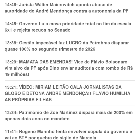
14:46:
Jurista Wálter Maierovitch aponta abuso de
autoridade de André Mendonça contra a autonomia da PF
14:45:
Governo Lula crava prioridade total no fim da escala
6x1 e rejeita recuos no Senado
13:38:
Gestão impecável faz LUCRO da Petrobras disparar
quase 100% no segundo trimestre de 2026
13:29:
MAMATA DAS EMENDAS! Vice de Flávio Bolsonaro
vira alvo da PF após Dino enviar auditoria com rombo de R$
49 milhões!
13:21:
VÍDEO: MIRIAM LEITÃO CALA JORNALISTAS DA
GLOBO E DETONA ANDRÉ MENDONÇA!! FLÁVIO HUMILHA
AS PRÓPRIAS FILHAS
12:34:
Patrimônio de Zoe Martínez dispara mais de 200% em
apenas dois anos no mandato
11:41:
Rogério Marinho tenta envolver cúpula do governo e
vai ao STF por quebra de sigilo de Marcola