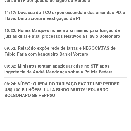
vai ao STF por quebra de sigilo de Marcola
11:17:
Devassa do TCU expõe escândalo das emendas PIX e
Flávio Dino aciona investigação da PF
10:22:
Nunes Marques nomeia a si mesmo para função de
juiz auxiliar e atrai processos relativos a Flávio Bolsonaro
09:52:
Relatório expõe rede de farras e NEGOCIATAS de
Fábio Faria com banqueiro Daniel Vorcaro
09:32:
Ministros tentam apaziguar crise no STF apos
ingerência de André Mendonça sobre a Polícia Federal
08:24:
VÍDEO: QUEDA DO TARIFAÇO FAZ TRUMP PERDER
US$ 100 BILHÕES!! LULA RINDO MUITO!! EDUARDO
BOLSONARO SE FERR0U