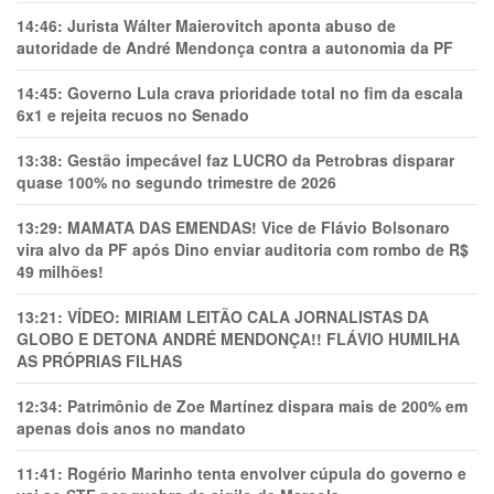
14:46:
Jurista Wálter Maierovitch aponta abuso de
autoridade de André Mendonça contra a autonomia da PF
14:45:
Governo Lula crava prioridade total no fim da escala
6x1 e rejeita recuos no Senado
13:38:
Gestão impecável faz LUCRO da Petrobras disparar
quase 100% no segundo trimestre de 2026
13:29:
MAMATA DAS EMENDAS! Vice de Flávio Bolsonaro
vira alvo da PF após Dino enviar auditoria com rombo de R$
49 milhões!
13:21:
VÍDEO: MIRIAM LEITÃO CALA JORNALISTAS DA
GLOBO E DETONA ANDRÉ MENDONÇA!! FLÁVIO HUMILHA
AS PRÓPRIAS FILHAS
12:34:
Patrimônio de Zoe Martínez dispara mais de 200% em
apenas dois anos no mandato
11:41:
Rogério Marinho tenta envolver cúpula do governo e