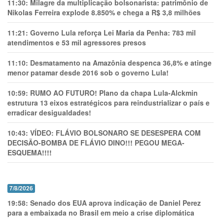
11:30:
Milagre da multiplicação bolsonarista: patrimônio de
Nikolas Ferreira explode 8.850% e chega a R$ 3,8 milhões
11:21:
Governo Lula reforça Lei Maria da Penha: 783 mil
atendimentos e 53 mil agressores presos
11:10:
Desmatamento na Amazônia despenca 36,8% e atinge
menor patamar desde 2016 sob o governo Lula!
10:59:
RUMO AO FUTURO! Plano da chapa Lula-Alckmin
estrutura 13 eixos estratégicos para reindustrializar o país e
erradicar desigualdades!
10:43:
VÍDEO: FLÁVIO BOLSONARO SE DESESPERA COM
DECISÃO-BOMBA DE FLÁVIO DINO!!! PEGOU MEGA-
ESQUEMA!!!!
7/8/2026
19:58:
Senado dos EUA aprova indicação de Daniel Perez
para a embaixada no Brasil em meio a crise diplomática