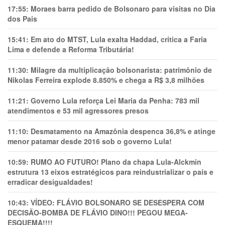
17:55:
Moraes barra pedido de Bolsonaro para visitas no Dia
dos Pais
15:41:
Em ato do MTST, Lula exalta Haddad, critica a Faria
Lima e defende a Reforma Tributária!
11:30:
Milagre da multiplicação bolsonarista: patrimônio de
Nikolas Ferreira explode 8.850% e chega a R$ 3,8 milhões
11:21:
Governo Lula reforça Lei Maria da Penha: 783 mil
atendimentos e 53 mil agressores presos
11:10:
Desmatamento na Amazônia despenca 36,8% e atinge
menor patamar desde 2016 sob o governo Lula!
10:59:
RUMO AO FUTURO! Plano da chapa Lula-Alckmin
estrutura 13 eixos estratégicos para reindustrializar o país e
erradicar desigualdades!
10:43:
VÍDEO: FLÁVIO BOLSONARO SE DESESPERA COM
DECISÃO-BOMBA DE FLÁVIO DINO!!! PEGOU MEGA-
ESQUEMA!!!!