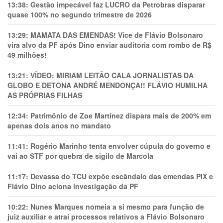
13:38:
Gestão impecável faz LUCRO da Petrobras disparar
quase 100% no segundo trimestre de 2026
13:29:
MAMATA DAS EMENDAS! Vice de Flávio Bolsonaro
vira alvo da PF após Dino enviar auditoria com rombo de R$
49 milhões!
13:21:
VÍDEO: MIRIAM LEITÃO CALA JORNALISTAS DA
GLOBO E DETONA ANDRÉ MENDONÇA!! FLÁVIO HUMILHA
AS PRÓPRIAS FILHAS
12:34:
Patrimônio de Zoe Martínez dispara mais de 200% em
apenas dois anos no mandato
11:41:
Rogério Marinho tenta envolver cúpula do governo e
vai ao STF por quebra de sigilo de Marcola
11:17:
Devassa do TCU expõe escândalo das emendas PIX e
Flávio Dino aciona investigação da PF
10:22:
Nunes Marques nomeia a si mesmo para função de
juiz auxiliar e atrai processos relativos a Flávio Bolsonaro