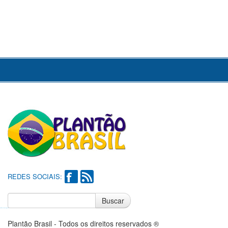
REDES SOCIAIS:
Buscar
Notícias do Flamengo
Notícias do Corinthians
Plantão Brasil - Todos os direitos reservados ®