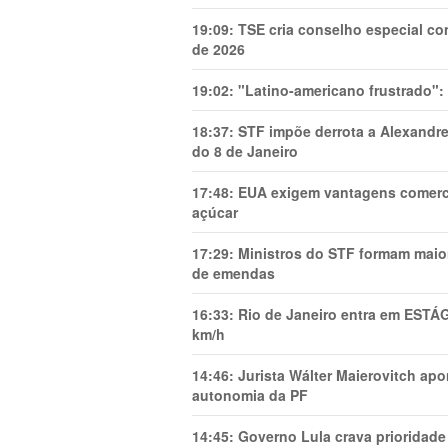
19:09:
TSE cria conselho especial co
de 2026
19:02:
"Latino-americano frustrado":
18:37:
STF impõe derrota a Alexandre
do 8 de Janeiro
17:48:
EUA exigem vantagens comercia
açúcar
17:29:
Ministros do STF formam maio
de emendas
16:33:
Rio de Janeiro entra em ESTÁ
km/h
14:46:
Jurista Wálter Maierovitch ap
autonomia da PF
14:45:
Governo Lula crava prioridade 