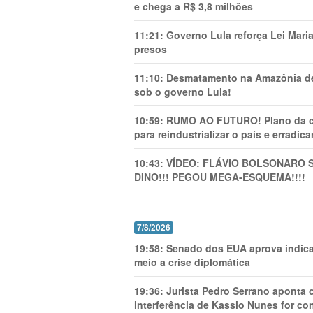
e chega a R$ 3,8 milhões
11:21:
Governo Lula reforça Lei Mari
presos
11:10:
Desmatamento na Amazônia de
sob o governo Lula!
10:59:
RUMO AO FUTURO! Plano da cha
para reindustrializar o país e erradic
10:43:
VÍDEO: FLÁVIO BOLSONARO 
DINO!!! PEGOU MEGA-ESQUEMA!!!!
7/8/2026
19:58:
Senado dos EUA aprova indica
meio a crise diplomática
19:36:
Jurista Pedro Serrano aponta
interferência de Kassio Nunes for co