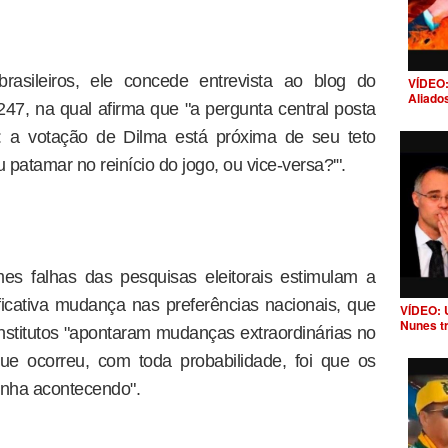
brasileiros, ele concede entrevista ao blog do
VÍDEO:
Aliado
 247, na qual afirma que "a pergunta central posta
: a votação de Dilma está próxima de seu teto
patamar no reinício do jogo, ou vice-versa?'".
mes falhas das pesquisas eleitorais estimulam a
ficativa mudança nas preferências nacionais, que
VÍDEO: 
Nunes t
nstitutos "apontaram mudanças extraordinárias no
que ocorreu, com toda probabilidade, foi que os
vinha acontecendo".