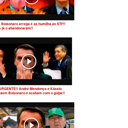
 Bolsonaro arrega e se humilha ao STF!!
s já o abandonaram!!
URGENTE!! André Mendonça e Kássio
raem Bolsonaro e acabam com o golpe!!