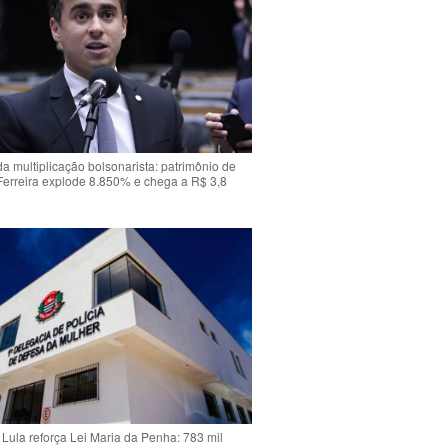
da multiplicação bolsonarista: patrimônio de
Ferreira explode 8.850% e chega a R$ 3,8
Lula reforça Lei Maria da Penha: 783 mil