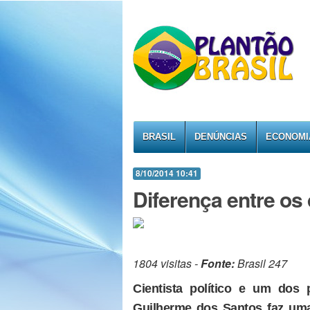
BRASIL
DENÚNCIAS
ECONOMI
8/10/2014 10:41
Diferença entre os 
1804 visitas -
Fonte:
Brasil 247
Cientista político e um dos p
Guilherme dos Santos faz uma