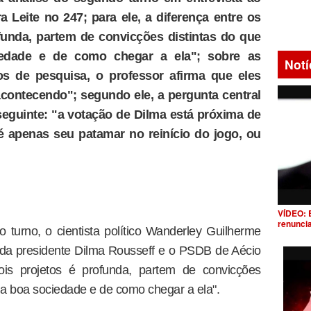
a Leite no 247; para ele, a diferença entre os
unda, partem de convicções distintas do que
edade e de como chegar a ela"; sobre as
Notí
os de pesquisa, o professor afirma que eles
acontecendo"; segundo ele, a pergunta central
seguinte: "a votação de Dilma está próxima de
é apenas seu patamar no reinício do jogo, ou
VÍDEO: 
renunci
turno, o cientista político Wanderley Guilherme
 da presidente Dilma Rousseff e o PSDB de Aécio
ois projetos é profunda, partem de convicções
a boa sociedade e de como chegar a ela".