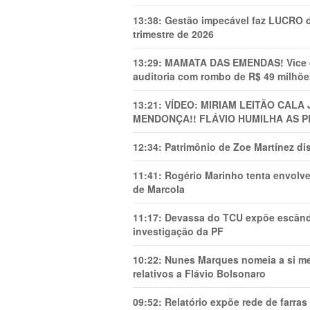
13:38:
Gestão impecável faz LUCRO d
trimestre de 2026
13:29:
MAMATA DAS EMENDAS! Vice de 
auditoria com rombo de R$ 49 milhõe
13:21:
VÍDEO: MIRIAM LEITÃO CAL
MENDONÇA!! FLÁVIO HUMILHA AS P
12:34:
Patrimônio de Zoe Martínez d
11:41:
Rogério Marinho tenta envolve
de Marcola
11:17:
Devassa do TCU expõe escânda
investigação da PF
10:22:
Nunes Marques nomeia a si mes
relativos a Flávio Bolsonaro
09:52:
Relatório expõe rede de farra