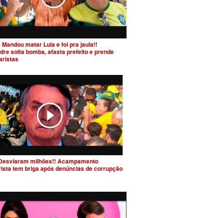
 Mandou matar Lula e foi pra jaula!!
dre solta bomba, afasta prefeito e prende
aristas
Desviaram milhões!! Acampamento
rista tem briga após denúncias de corrupção