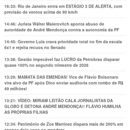
16:33:
Rio de Janeiro entra em ESTÁGIO 3 DE ALERTA, com
previsão de ventos acima de 90 km/h
14:46:
Jurista Wálter Maierovitch aponta abuso de
autoridade de André Mendonça contra a autonomia da PF
14:45:
Governo Lula crava prioridade total no fim da escala
6x1 e rejeita recuos no Senado
13:38:
Gestão impecável faz LUCRO da Petrobras disparar
quase 100% no segundo trimestre de 2026
13:29:
MAMATA DAS EMENDAS! Vice de Flávio Bolsonaro
vira alvo da PF após Dino enviar auditoria com rombo de R$
49 milhões!
13:21:
VÍDEO: MIRIAM LEITÃO CALA JORNALISTAS DA
GLOBO E DETONA ANDRÉ MENDONÇA!! FLÁVIO HUMILHA
AS PRÓPRIAS FILHAS
12:34:
Patrimônio de Zoe Martínez dispara mais de 200% em
apenas dois anos no mandato