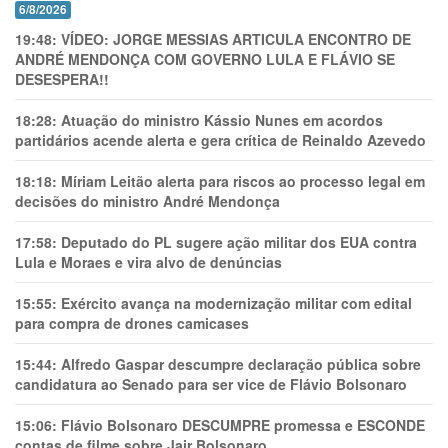
6/8/2026
19:48:
VÍDEO: JORGE MESSIAS ARTICULA ENCONTRO DE
ANDRÉ MENDONÇA COM GOVERNO LULA E FLÁVIO SE
DESESPERA!!
18:28:
Atuação do ministro Kássio Nunes em acordos
partidários acende alerta e gera crítica de Reinaldo Azevedo
18:18:
Míriam Leitão alerta para riscos ao processo legal em
decisões do ministro André Mendonça
17:58:
Deputado do PL sugere ação militar dos EUA contra
Lula e Moraes e vira alvo de denúncias
15:55:
Exército avança na modernização militar com edital
para compra de drones camicases
15:44:
Alfredo Gaspar descumpre declaração pública sobre
candidatura ao Senado para ser vice de Flávio Bolsonaro
15:06:
Flávio Bolsonaro DESCUMPRE promessa e ESCONDE
contas de filme sobre Jair Bolsonaro