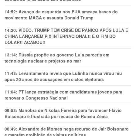
14:52:
Avanço da esquerda nos EUA ameaça bases do
movimento MAGA e assusta Donald Trump
14:20:
VÍDEO: TRUMP TEM CRlSE DE PÂNlCO APÓS LULA E
CHINA LANÇAREM PIX INTERNACIONAL!! É O FIM DO
DÓLAR!! ACABOU!!
13:14:
Rússia propõe ao governo Lula parceria em
tecnologia nuclear e projetos no mar
11:43:
Levantamento revela que Lulinha nunca virou réu
após 20 anos de acusações em ciclos eleitorais
11:04:
PT lança estratégia com candidaturas jovens para
renovar o Congresso Nacional
09:53:
Manobra de Nikolas Ferreira para favorecer Flávio
Bolsonaro é frustrada por recusa de Romeu Zema
08:49:
Alexandre de Moraes nega recurso de Jair Bolsonaro
e mantém proibição de visitas políticas