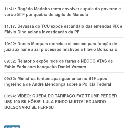
11:41:
Rogério Marinho tenta envolver cúpula do governo e
vai ao STF por quebra de sigilo de Marcola
11:17:
Devassa do TCU expõe escândalo das emendas PIX e
Flávio Dino aciona investigação da PF
10:22:
Nunes Marques nomeia a si mesmo para função de
juiz auxiliar e atrai processos relativos a Flávio Bolsonaro
09:52:
Relatório expõe rede de farras e NEGOCIATAS de
Fábio Faria com banqueiro Daniel Vorcaro
09:32:
Ministros tentam apaziguar crise no STF apos
ingerência de André Mendonça sobre a Polícia Federal
08:24:
VÍDEO: QUEDA DO TARIFAÇO FAZ TRUMP PERDER
US$ 100 BILHÕES!! LULA RINDO MUITO!! EDUARDO
BOLSONARO SE FERR0U
6/8/2026