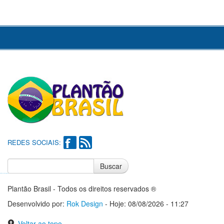
REDES SOCIAIS:
Buscar
Notícias do Flamengo
Notícias do Corinthians
Plantão Brasil - Todos os direitos reservados ®
Desenvolvido por:
Rok Design
- Hoje: 08/08/2026 - 11:27
Voltar ao topo