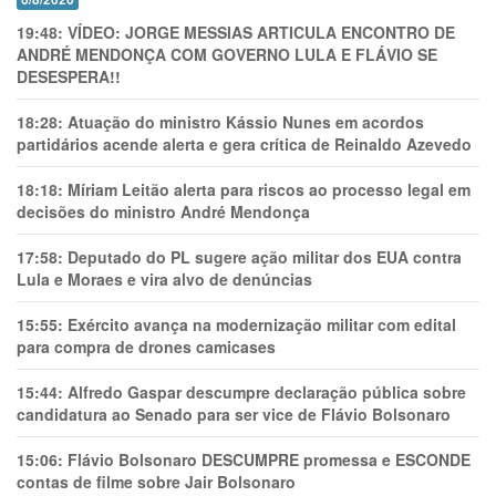
19:48:
VÍDEO: JORGE MESSIAS ARTICULA ENCONTRO DE
ANDRÉ MENDONÇA COM GOVERNO LULA E FLÁVIO SE
DESESPERA!!
18:28:
Atuação do ministro Kássio Nunes em acordos
partidários acende alerta e gera crítica de Reinaldo Azevedo
18:18:
Míriam Leitão alerta para riscos ao processo legal em
decisões do ministro André Mendonça
17:58:
Deputado do PL sugere ação militar dos EUA contra
Lula e Moraes e vira alvo de denúncias
15:55:
Exército avança na modernização militar com edital
para compra de drones camicases
15:44:
Alfredo Gaspar descumpre declaração pública sobre
candidatura ao Senado para ser vice de Flávio Bolsonaro
15:06:
Flávio Bolsonaro DESCUMPRE promessa e ESCONDE
contas de filme sobre Jair Bolsonaro