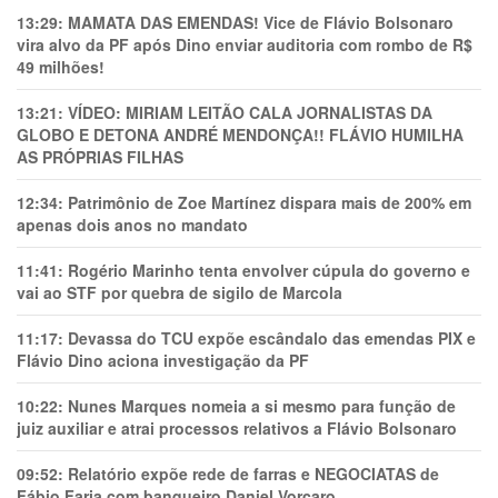
13:29:
MAMATA DAS EMENDAS! Vice de Flávio Bolsonaro
vira alvo da PF após Dino enviar auditoria com rombo de R$
49 milhões!
13:21:
VÍDEO: MIRIAM LEITÃO CALA JORNALISTAS DA
GLOBO E DETONA ANDRÉ MENDONÇA!! FLÁVIO HUMILHA
AS PRÓPRIAS FILHAS
12:34:
Patrimônio de Zoe Martínez dispara mais de 200% em
apenas dois anos no mandato
11:41:
Rogério Marinho tenta envolver cúpula do governo e
vai ao STF por quebra de sigilo de Marcola
11:17:
Devassa do TCU expõe escândalo das emendas PIX e
Flávio Dino aciona investigação da PF
10:22:
Nunes Marques nomeia a si mesmo para função de
juiz auxiliar e atrai processos relativos a Flávio Bolsonaro
09:52:
Relatório expõe rede de farras e NEGOCIATAS de
Fábio Faria com banqueiro Daniel Vorcaro