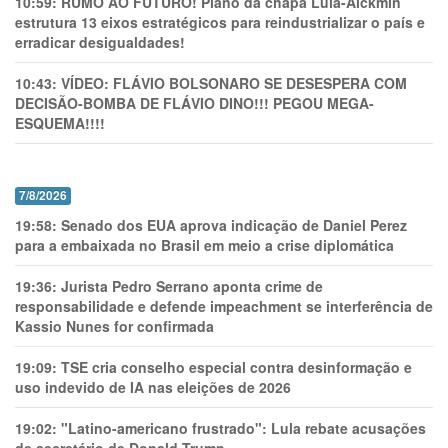
10:59:
RUMO AO FUTURO! Plano da chapa Lula-Alckmin
estrutura 13 eixos estratégicos para reindustrializar o país e
erradicar desigualdades!
10:43:
VÍDEO: FLÁVIO BOLSONARO SE DESESPERA COM
DECISÃO-BOMBA DE FLÁVIO DINO!!! PEGOU MEGA-
ESQUEMA!!!!
7/8/2026
19:58:
Senado dos EUA aprova indicação de Daniel Perez
para a embaixada no Brasil em meio a crise diplomática
19:36:
Jurista Pedro Serrano aponta crime de
responsabilidade e defende impeachment se interferência de
Kassio Nunes for confirmada
19:09:
TSE cria conselho especial contra desinformação e
uso indevido de IA nas eleições de 2026
19:02:
"Latino-americano frustrado": Lula rebate acusações